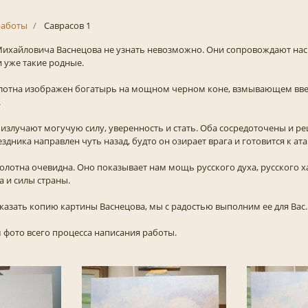
аботы
Саврасов 1
ихайловича Васнецова не узнать невозможно. Они сопровождают нас с
 уже такие родные.
олотна изображен богатырь на мощном черном коне, взмывающем вв
.
ь излучают могучую силу, уверенность и стать. Оба сосредоточены и р
здника направлен чуть назад, будто он озирает врага и готовится к ата
лотна очевидна. Оно показывает нам мощь русского духа, русского ха
 и силы страны.
аказать копию картины Васнецова, мы с радостью выполним ее для Вас
фото всего процесса написания работы.