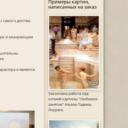
Примеры картин,
написанных на заказ
 самого детства.
ерх и замирающем
ешительны.
ке.
рактера и является
.
Закончена работа над
копией картины "Любимое
занятие" Альмы-Тадемы
Лоуренс