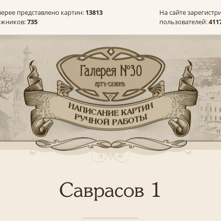
лерее представлено картин:
13813
На сайте зарегистр
ожников:
735
пользователей:
411
Саврасов 1