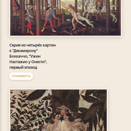
Серия из четырёх картин
к "Декамерону"
Боккаччо, "Ужин
Настажио у Онести",
первый эпизод
СТОИМОСТЬ