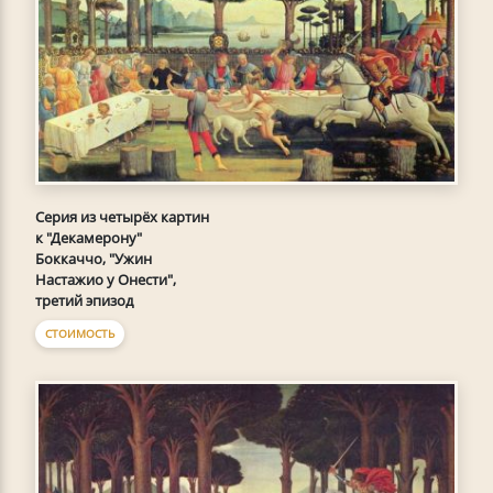
Серия из четырёх картин
к "Декамерону"
Боккаччо, "Ужин
Настажио у Онести",
третий эпизод
СТОИМОСТЬ