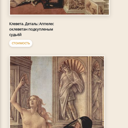
Клевета. Деталь: Аппелес
оклеветан подкупленым
судьёй
СТОИМОСТЬ