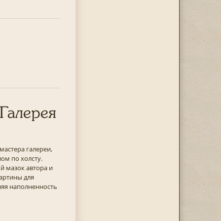
«Галерея
мастера галереи,
ом по холсту.
й мазок автора и
артины для
няя наполненность