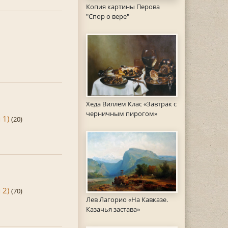
Копия картины Перова
"Спор о вере"
Хеда Виллем Клас «Завтрак с
черничным пирогом»
 1)
(20)
 2)
(70)
Лев Лагорио «На Кавказе.
Казачья застава»