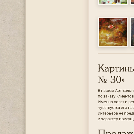
Картины
№ 30»
В нашем Арт-салон
по заказу клиенто
Именно холст и ре
чувствуется его н
интерьера не пред
и характер присущ
Продажа