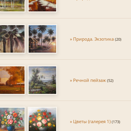
» Природа. Экзотика
(20)
» Речной пейзаж
(52)
» Цветы (галерея 1)
(173)