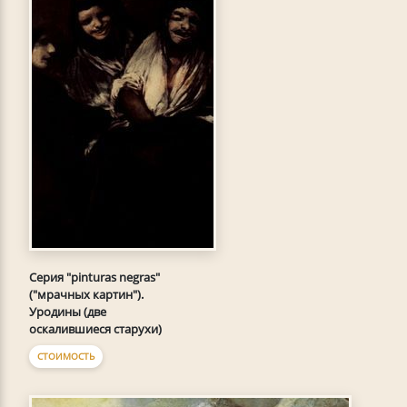
Серия "pinturas negras"
("мрачных картин").
Уродины (две
оскалившиеся старухи)
СТОИМОСТЬ