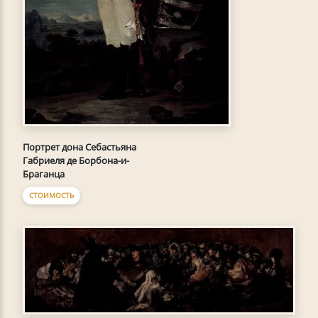
Портрет дона Себастьяна
Габриеля де Борбона-и-
Браганца
СТОИМОСТЬ