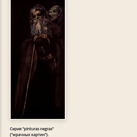
Серия "pinturas negras"
("мрачных картин").