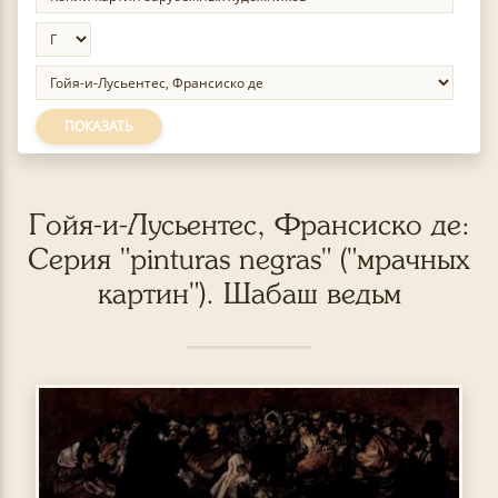
ПОКАЗАТЬ
Гойя-и-Лусьентес, Франсиско де:
Серия "pinturas negras" ("мрачных
картин"). Шабаш ведьм