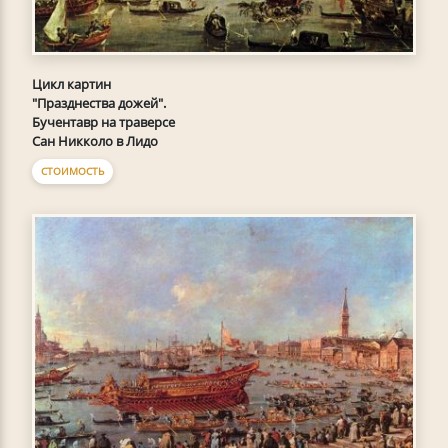
Цикл картин
"Празднества дожей".
Бучентавр на траверсе
Сан Никколо в Лидо
СТОИМОСТЬ