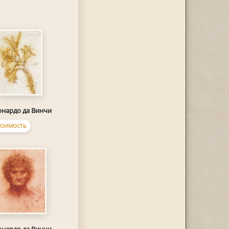
онардо да Винчи
ТОИМОСТЬ