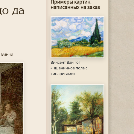
Примеры картин,
до да
написанных на заказ
а Винчи
Винсент Ван Гог
«Пшеничное поле с
кипарисами»