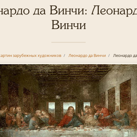
ардо да Винчи: Леонар
Винчи
картин зарубежных художников
Леонардо да Винчи
Леонардо д