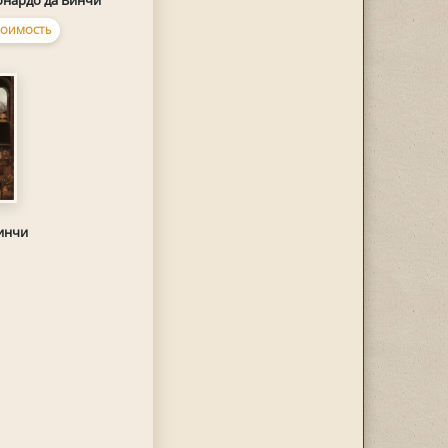
онардо да Винчи
ТОИМОСТЬ
инчи