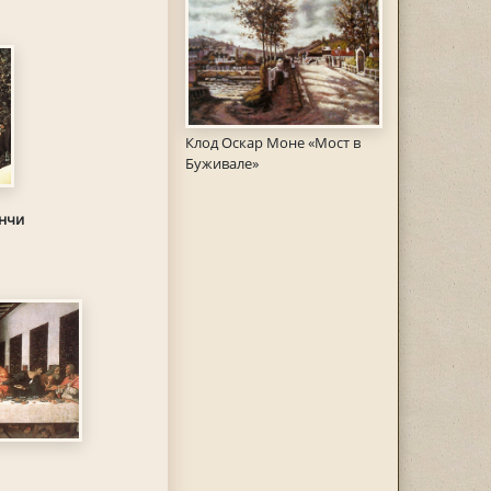
Клод Оскар Моне «Мост в
Буживале»
инчи