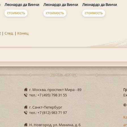
и
Леонардо да Винчи
Леонардо да Винчи
Леонардо да Винчи
СТОИМОСТЬ
СТОИМОСТЬ
СТОИМОСТЬ
2
|
След.
|
Конец
г. Москва, проспект Мира - 89
Г
тел.: +7 (495) 798 31 55
Еж
©
г. Санкт-Петербург
тел.: +7 (812) 983 71 97
К
Н. Новгород, ул. Минина, д. 6
ar