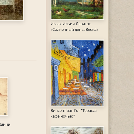
Исаак Ильич Левитан
«Солнечный день. Весна»
Винсент ван Гог "Терасса
кафе ночью"
Винчи