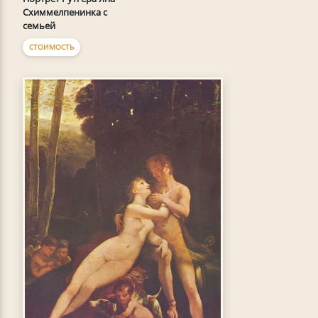
Схиммелпенинка с
семьей
СТОИМОСТЬ