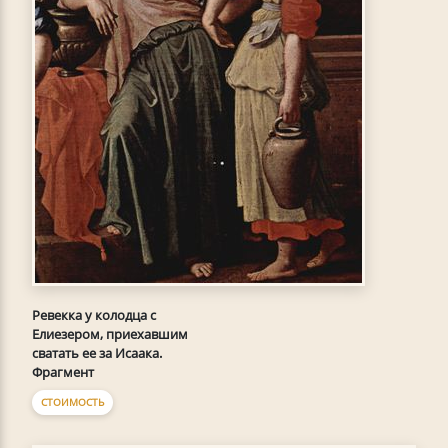
Ревекка у колодца с
Елиезером, приехавшим
сватать ее за Исаака.
Фрагмент
СТОИМОСТЬ