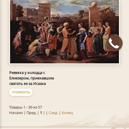
Ревекка у колодца с
Елиезером, приехавшим
сватать ее за Исаака
СТОИМОСТЬ
Товары 1 - 30 из 57
Начало | Пред. |
1
2
|
След.
|
Конец