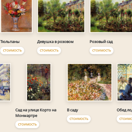
Тюльпаны
Девушка в розовом
Розовый сад
СТОИМОСТЬ
СТОИМОСТЬ
СТОИМОСТЬ
В саду
Обед л
Сад на улице Корто на
Монмартре
СТОИМОСТЬ
СТОИМО
СТОИМОСТЬ