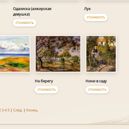
Одалиска (алжирская
Лук
девушка)
СТОИМОСТЬ
СТОИМОСТЬ
Нини в саду
На берегу
СТОИМОСТЬ
СТОИМОСТЬ
2
3
4
5
|
След.
|
Конец