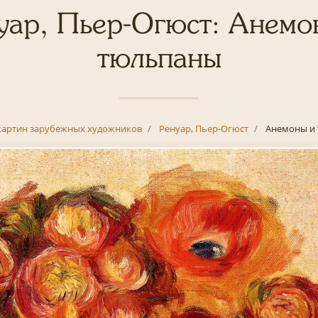
уар, Пьер-Огюст: Анемо
тюльпаны
картин зарубежных художников
Ренуар, Пьер-Огюст
Анемоны и