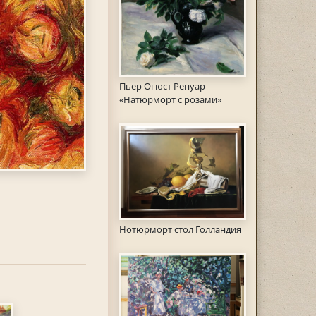
Пьер Огюст Ренуар
«Натюрморт с розами»
Нотюрморт стол Голландия