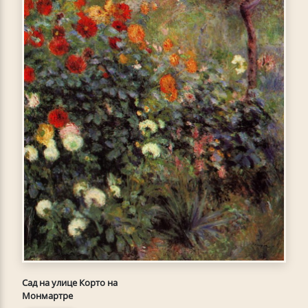
Сад на улице Корто на
Монмартре