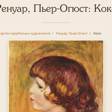
Ренуар, Пьер-Огюст: Кок
картин зарубежных художников
Ренуар, Пьер-Огюст
Коко