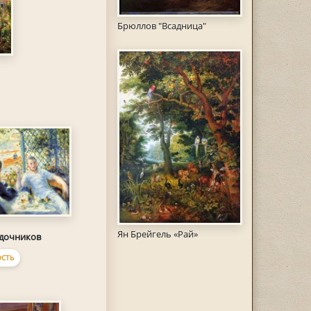
Брюллов "Всадница"
Ян Брейгель «Рай»
одочников
СТЬ