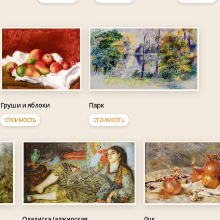
Груши и яблоки
Парк
СТОИМОСТЬ
СТОИМОСТЬ
Одалиска (алжирская
Лук