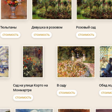
Тюльпаны
Девушка в розовом
Розовый сад
СТОИМОСТЬ
СТОИМОСТЬ
СТОИМОСТЬ
В саду
Обед л
Сад на улице Корто на
Монмартре
СТОИМОСТЬ
СТОИМО
СТОИМОСТЬ