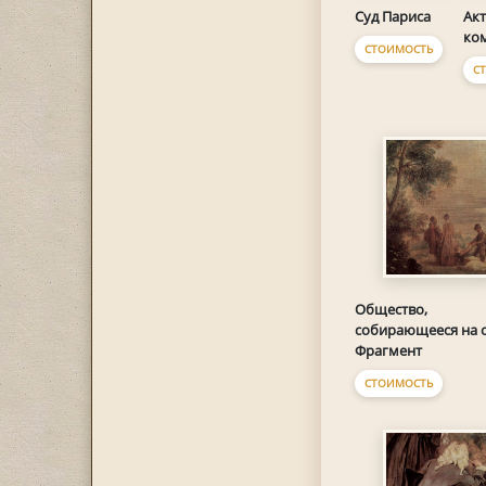
Суд Париса
Ак
ко
СТОИМОСТЬ
С
Общество,
собирающееся на о
Фрагмент
СТОИМОСТЬ