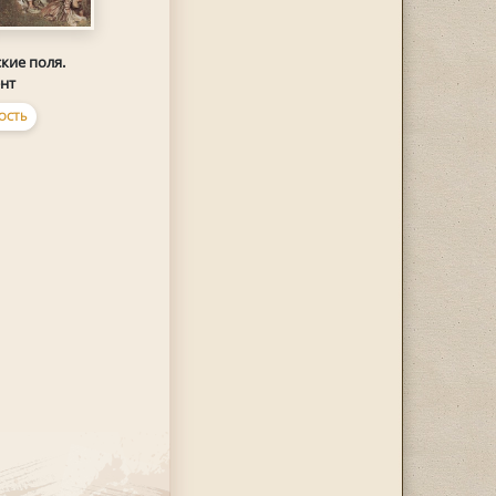
кие поля.
нт
ОСТЬ