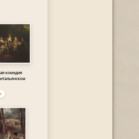
ая комедия
 итальянском
Ь