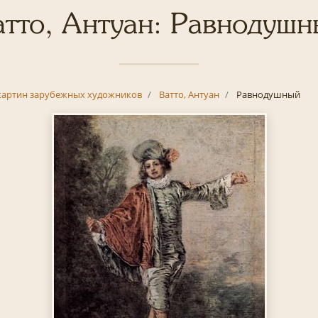
атто, Антуан: Равнодушн
картин зарубежных художников
Ватто, Антуан
Равнодушный