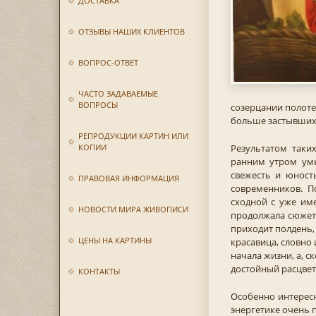
ДОСТАВКА
ОТЗЫВЫ НАШИХ КЛИЕНТОВ
ВОПРОС-ОТВЕТ
ЧАСТО ЗАДАВАЕМЫЕ
ВОПРОСЫ
созерцании полоте
больше застывших 
РЕПРОДУКЦИИ КАРТИН ИЛИ
КОПИИ
Результатом таки
ранним утром умы
свежесть и юност
ПРАВОВАЯ ИНФОРМАЦИЯ
современников. П
сходной с уже им
НОВОСТИ МИРА ЖИВОПИСИ
продолжала сюжетн
приходит полдень,
ЦЕНЫ НА КАРТИНЫ
красавица, словно
начала жизни, а, с
достойный расцвет 
КОНТАКТЫ
Особенно интерес
энергетике очень 