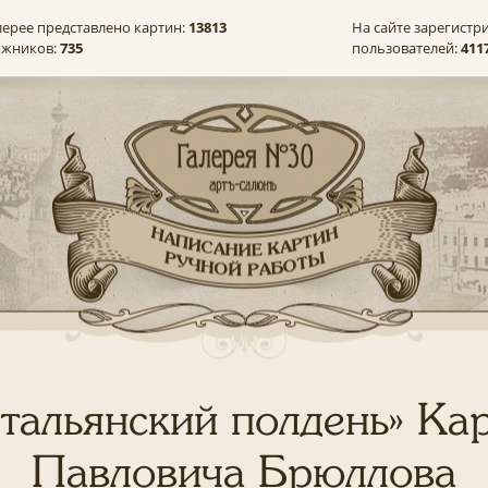
лерее представлено картин:
13813
На сайте зарегистр
ожников:
735
пользователей:
411
тальянский полдень» Ка
Павловича Брюллова