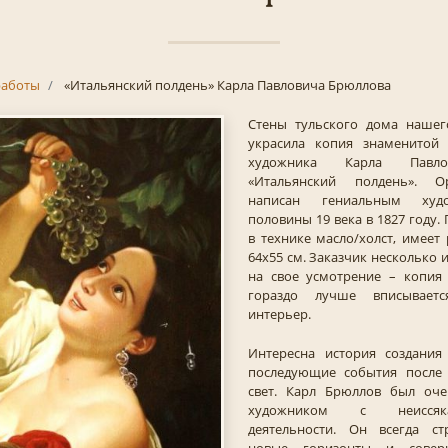
аботы
«Итальянский полдень» Карла Павловича Брюллова
Стены тульского дома нашег
украсила копия знаменитой 
художника Карла Павло
«Итальянский полдень». О
написан гениальным худ
половины 19 века в 1827 году.
в технике масло/холст, имее
64х55 см. Заказчик несколько
на свое усмотрение – копия
гораздо лучше вписывает
интерьер.
Интересна история создания
последующие события после 
свет. Карл Брюллов был оч
художником с неисся
деятельности. Он всегда ст