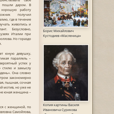
енствовать свое
е пошли даром. В
а хорошую работу
жник получил
алию, где в течение
зучать живопись и
ант. Безусловно,
Борис Михайлович
музеях Италии при
Кустодиев «Масленица»
юллова. Но гораздо
.
ает юную девушку,
тимая параллель –
вероятный успех у
о стилю и замыслу
день». Она словно
 утром закономерно
ая, пышная, сочная
й мотив, но уже не
е не юная женщина –
Копия картины Василя
ся с женщиной, по
Ивановича Сурикова
авловна Самойлова,