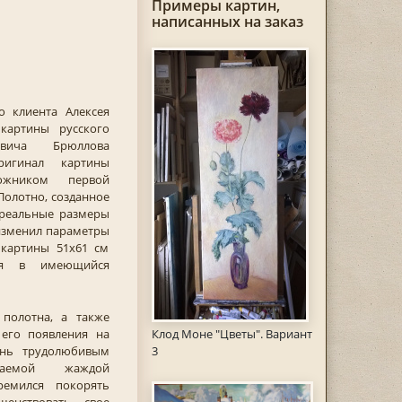
Примеры картин,
написанных на заказ
о клиента Алексея
картины русского
вича Брюллова
ригинал картины
ожником первой
 Полотно, созданное
т реальные размеры
 изменил параметры
 картины 51х61 см
ся в имеющийся
 полотна, а также
его появления на
Клод Моне "Цветы". Вариант
ень трудолюбивым
3
каемой жаждой
ремился покорять