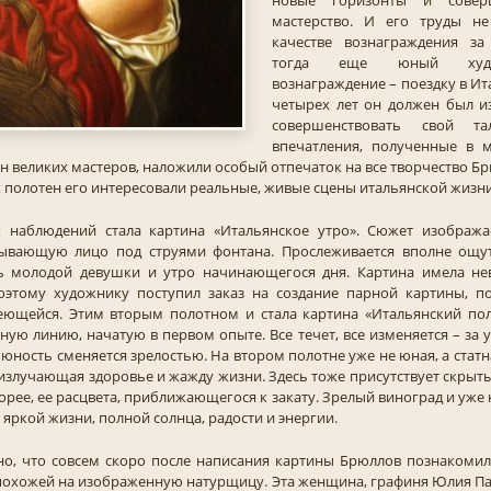
новые горизонты и соверш
мастерство. И его труды н
качестве вознаграждения з
тогда еще юный худо
вознаграждение – поездку в Ит
четырех лет он должен был и
совершенствовать свой тал
впечатления, полученные в 
н великих мастеров, наложили особый отпечаток на все творчество Бр
полотен его интересовали реальные, живые сцены итальянской жизни
х наблюдений стала картина «Итальянское утро». Сюжет изображ
вающую лицо под струями фонтана. Прослеживается вполне ощу
ь молодой девушки и утро начинающегося дня. Картина имела не
оэтому художнику поступил заказ на создание парной картины, п
еющейся. Этим вторым полотном и стала картина «Итальянский пол
ую линию, начатую в первом опыте. Все течет, все изменяется – за
 юность сменяется зрелостью. На втором полотне уже не юная, а статн
 излучающая здоровье и жажду жизни. Здесь тоже присутствует скрыты
корее, ее расцвета, приближающегося к закату. Зрелый виноград и уж
яркой жизни, полной солнца, радости и энергии.
но, что совсем скоро после написания картины Брюллов познакомил
похожей на изображенную натурщицу. Эта женщина, графиня Юлия П