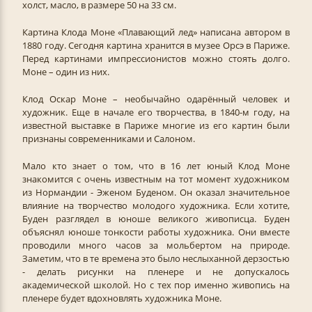
холст, масло, в размере 50 на 33 см.
Картина Клода Моне «Плавающий лед» написана автором в
1880 году. Сегодня картина хранится в музее Орсэ в Париже.
Перед картинами импрессионистов можно стоять долго.
Моне – один из них.
Клод Оскар Моне – необычайно одарённый человек и
художник. Еще в начале его творчества, в 1840-м году, на
известной выставке в Париже многие из его картин были
признаны современниками и Салоном.
Мало кто знает о том, что в 16 лет юный Клод Моне
знакомится с очень известным на тот момент художником
из Нормандии - Эженом Буденом. Он оказал значительное
влияние на творчество молодого художника. Если хотите,
Буден разглядел в юноше великого живописца. Буден
объяснял юноше тонкости работы художника. Они вместе
проводили много часов за мольбертом на природе.
Заметим, что в те времена это было неслыханной дерзостью
- делать рисунки на пленере и не допускалось
академической школой. Но с тех пор именно живопись на
пленере будет вдохновлять художника Моне.