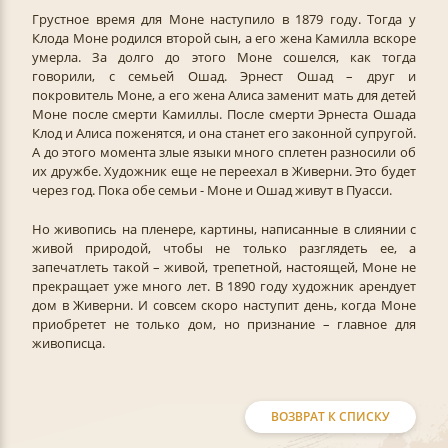
Грустное время для Моне наступило в 1879 году. Тогда у
Клода Моне родился второй сын, а его жена Камилла вскоре
умерла. За долго до этого Моне сошелся, как тогда
говорили, с семьей Ошад. Эрнест Ошад – друг и
покровитель Моне, а его жена Алиса заменит мать для детей
Моне после смерти Камиллы. После смерти Эрнеста Ошада
Клод и Алиса поженятся, и она станет его законной супругой.
А до этого момента злые языки много сплетен разносили об
их дружбе. Художник еще не переехал в Живерни. Это будет
через год. Пока обе семьи - Моне и Ошад живут в Пуасси.
Но живопись на пленере, картины, написанные в слиянии с
живой природой, чтобы не только разглядеть ее, а
запечатлеть такой – живой, трепетной, настоящей, Моне не
прекращает уже много лет. В 1890 году художник арендует
дом в Живерни. И совсем скоро наступит день, когда Моне
приобретет не только дом, но признание – главное для
живописца.
ВОЗВРАТ К СПИСКУ