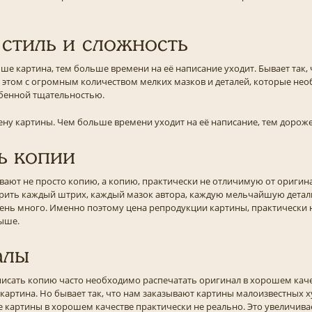
 стиль и сложность
ше картина, тем больше времени на её написание уходит. Бывает так, 
 этом с огромным количеством мелких мазков и деталей, которые не
бенной тщательностью.
цену картины. Чем больше времени уходит на её написание, тем дороже
ь копии
вают не просто копию, а копию, практически не отличимую от оригина
ить каждый штрих, каждый мазок автора, каждую мельчайшую деталь
ень много. Именно поэтому цена репродукции картины, практически 
выше.
алы
писать копию часто необходимо распечатать оригинал в хорошем каче
 картина. Но бывает так, что нам заказывают картины малоизвестных х
 картины в хорошем качестве практически не реально. Это увеличива