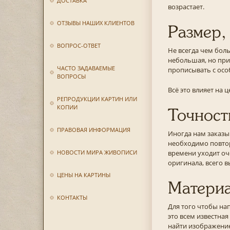
ДОСТАВКА
возрастает.
ОТЗЫВЫ НАШИХ КЛИЕНТОВ
Размер,
ВОПРОС-ОТВЕТ
Не всегда чем боль
небольшая, но при
ЧАСТО ЗАДАВАЕМЫЕ
прописывать с осо
ВОПРОСЫ
Всё это влияет на 
РЕПРОДУКЦИИ КАРТИН ИЛИ
КОПИИ
Точност
ПРАВОВАЯ ИНФОРМАЦИЯ
Иногда нам заказы
необходимо повтор
НОВОСТИ МИРА ЖИВОПИСИ
времени уходит оч
оригинала, всего 
ЦЕНЫ НА КАРТИНЫ
Матери
КОНТАКТЫ
Для того чтобы на
это всем известная
найти изображение