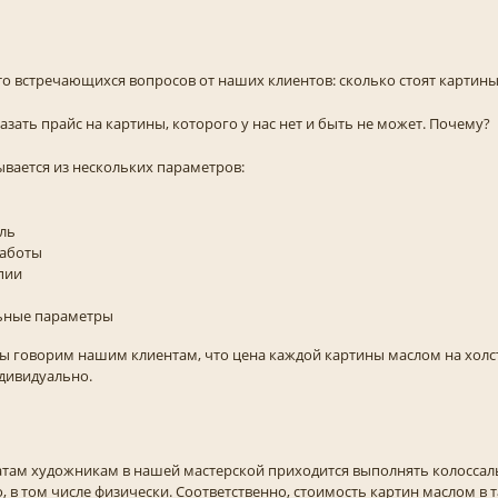
то встречающихся вопросов от наших клиентов: сколько стоят картин
зать прайс на картины, которого у нас нет и быть не может. Почему?
ывается из нескольких параметров:
ль
работы
пии
ьные параметры
 говорим нашим клиентам, что цена каждой картины маслом на холст
дивидуально.
там художникам в нашей мастерской приходится выполнять колоссал
о, в том числе физически. Соответственно, стоимость картин маслом в 