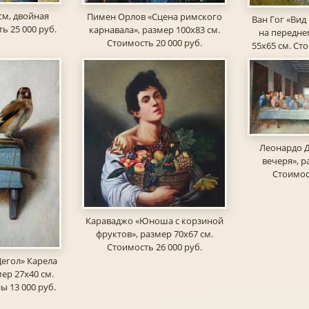
см, двойная
Пимен Орлов «Сцена римского
Ван Гог «Вид
ь 25 000 руб.
карнавала», размер 100х83 см.
на передне
Стоимость 20 000 руб.
55х65 см. Ст
Леонардо Д
вечеря», р
Стоимост
Караваджо «Юноша с корзиной
фруктов», размер 70х67 см.
Стоимость 26 000 руб.
егол» Карела
ер 27х40 см.
ы 13 000 руб.