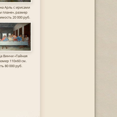
 на Арль с ирисами
м плане», размер
оимость 20 000 руб.
а Винчи «Тайная
азмер 110х60 см.
ь 80 000 руб.