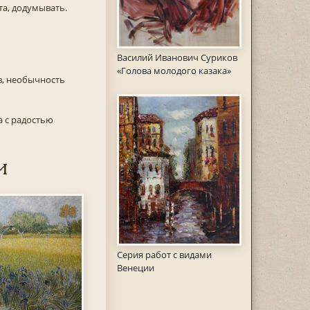
та, додумывать.
Василий Иванович Суриков
«Голова молодого казака»
в, необычность
а с радостью
и
Серия работ с видами
Венеции