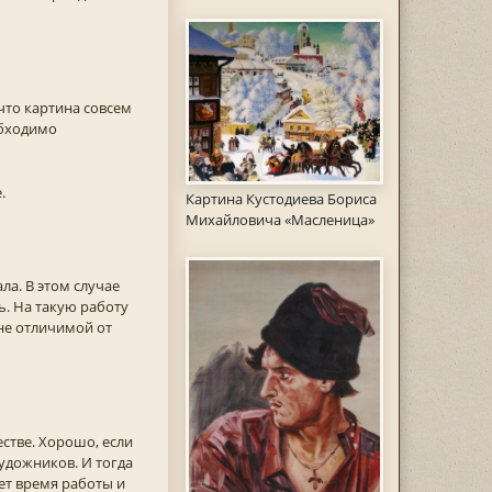
что картина совсем
обходимо
.
Картина Кустодиева Бориса
Михайловича «Масленица»
ла. В этом случае
. На такую работу
не отличимой от
стве. Хорошо, если
удожников. И тогда
ет время работы и