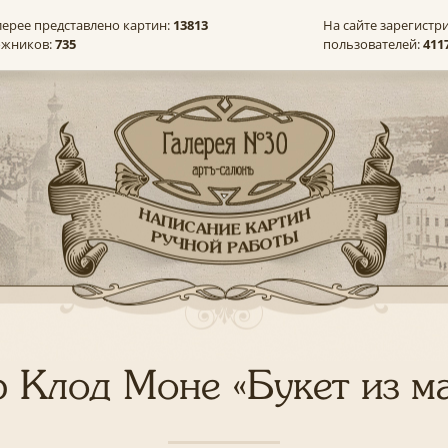
лерее представлено картин:
13813
На сайте зарегистр
ожников:
735
пользователей:
411
 Клод Моне «Букет из м