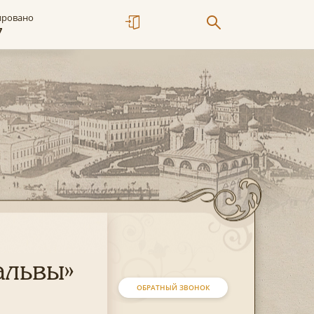
ировано
7
альвы»
ОБРАТНЫЙ ЗВОНОК