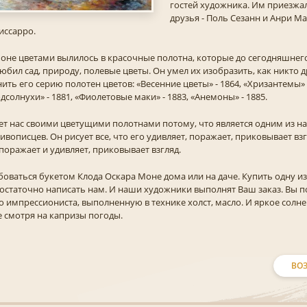
гостей художника. Им приезжа
друзья - Поль Сезанн и Анри Ма
иссарро.
оне цветами вылилось в красочные полотна, которые до сегодняшнег
любил сад, природу, полевые цветы. Он умел их изобразить, как никто 
ть его серию полотен цветов: «Весенние цветы» - 1864, «Хризантемы» -
дсолнухи» - 1881, «Фиолетовые маки» - 1883, «Анемоны» - 1885.
т нас своими цветущими полотнами потому, что является одним из н
описцев. Он рисует все, что его удивляет, поражает, приковывает взгл
 поражает и удивляет, приковывает взгляд.
оваться букетом Клода Оскара Моне дома или на даче. Купить одну из
Достаточно написать нам. И наши художники выполнят Ваш заказ. Вы 
 импрессиониста, выполненную в технике холст, масло. И яркое солне
е смотря на капризы погоды.
ВОЗ