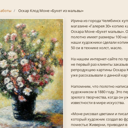
аботы
Оскар Клод Моне «Букет из мальвы»
Ирина из города Челябинск куп
магазине «Галерея 30» копию 
Оскара Моне «Букет мальвы». 
полотно имеет размеры 100 на 
наши художники сделали копию
50 см в технике холст, масло.
На нашем интернет-сайте по п
не первый раз клиенты заказыв
репродукцию картины Оскара 
уже рассказывали о данной кар
Напомним, что полотно напис
художником в 1880 году. Это п
зрелого творчества, когда он уж
известности в мире искусства.
«Моне рисовал цветами и писал 
который художник создал во ф
поместье Живерни, приводил в 