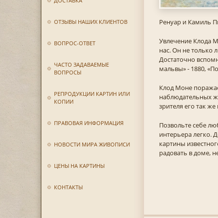
ДОСТАВКА
Ренуар и Камиль П
ОТЗЫВЫ НАШИХ КЛИЕНТОВ
Увлечение Клода М
ВОПРОС-ОТВЕТ
нас. Он не только 
Достаточно вспомни
ЧАСТО ЗАДАВАЕМЫЕ
мальвы» - 1880, «По
ВОПРОСЫ
Клод Моне поражае
РЕПРОДУКЦИИ КАРТИН ИЛИ
наблюдательных жив
КОПИИ
зрителя его так же
ПРАВОВАЯ ИНФОРМАЦИЯ
Позвольте себе люб
интерьера легко. 
картины известного
НОВОСТИ МИРА ЖИВОПИСИ
радовать в доме, н
ЦЕНЫ НА КАРТИНЫ
КОНТАКТЫ