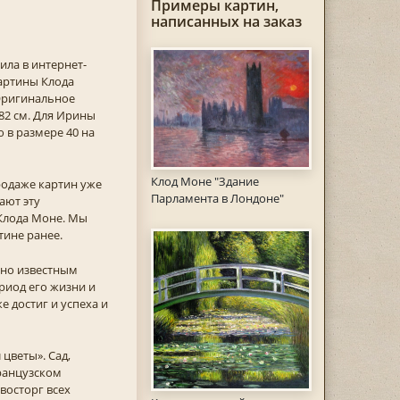
Примеры картин,
написанных на заказ
ила в интернет-
картины Клода
Оригинальное
82 см. Для Ирины
 в размере 40 на
Клод Моне "Здание
родаже картин уже
Парламента в Лондоне"
ают эту
Клода Моне. Мы
тине ранее.
ано известным
ериод его жизни и
е достиг и успеха и
цветы». Сад,
ранцузском
восторг всех