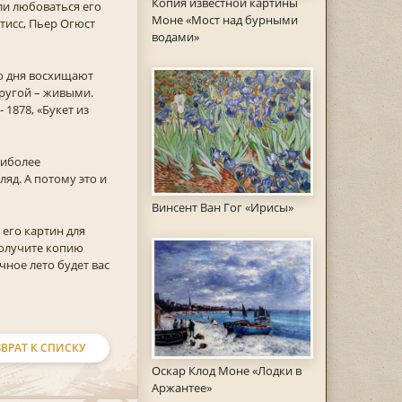
Копия известной картины
ли любоваться его
Моне «Мост над бурными
тисс, Пьер Огюст
водами»
о дня восхищают
другой – живыми.
 1878, «Букет из
аиболее
яд. А потому это и
Винсент Ван Гог «Ирисы»
 его картин для
получите копию
чное лето будет вас
ВРАТ К СПИСКУ
Оскар Клод Моне «Лодки в
Аржантее»