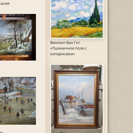
сания
Винсент Ван Гог
«Пшеничное поле с
кипарисами»
ны