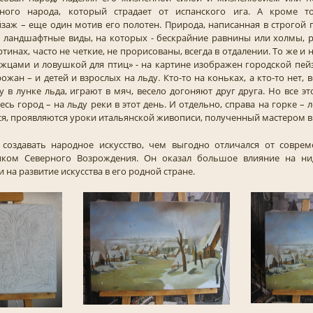
дного народа, который страдает от испанского ига. А кроме т
заж – еще один мотив его полотен. Природа, написанная в строгой 
, ландшафтные виды, на которых - бескрайние равнины или холмы,
ртинах, часто не четкие, не прорисованы, всегда в отдалении. То же и
жцами и ловушкой для птиц» - на картине изображен городской пей
жан – и детей и взрослых на льду. Кто-то на коньках, а кто-то нет,
у в лунке льда, играют в мяч, весело догоняют друг друга. Но все эт
есь город – на льду реки в этот день. И отдельно, справа на горке – 
ся, проявляются уроки итальянской живописи, полученный мастером в
 создавать народное искусство, чем выгодно отличался от соврем
иком Северного Возрождения. Он оказал большое влияние на ни
на развитие искусства в его родной стране.