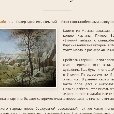
аботы
Питер Брейгель «Зимний пейзаж с конькобежцами и ловушк
Клиент из Москвы заказала 
копию картины Питера Бр
«Зимний пейзаж с конькобе
Картина написана автором в 16
холст, масло, в размере 40 на 60
Брейгель Старший носил проз
жил в середине 16-го века. 
художник. Еще будучи юношей
в Италии. Путешествуя по Ит
живописи. В раннем своем тв
часто обращался к мифолог
Позже Брейгель стал писать ж
«Крестьянская свадьба» или «К
унки и картины бывают сатирическими, а персонажи на них напоминаю
ского народа перед буржуазной революцией так же часто появл
совал народ, наделяя его жизненной силой и жизнелюбием или п