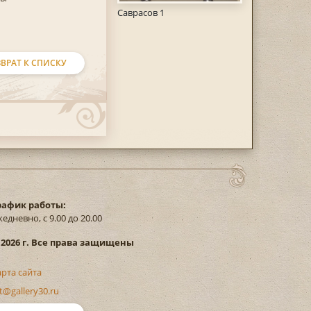
Саврасов 1
ВРАТ К СПИСКУ
рафик работы:
едневно, с 9.00 до 20.00
 2026 г. Все права защищены
арта сайта
t@gallery30.ru