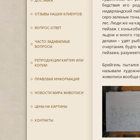
ДОСТАВКА
бедствия его ро
нидерландский пей
ОТЗЫВЫ НАШИХ КЛИЕНТОВ
серо-зеленые тона
лес. Люди же на ка
ВОПРОС-ОТВЕТ
пейзаж с конькобе
льдом и много горо
делами – удят рыб
ЧАСТО ЗАДАВАЕМЫЕ
очертания, будто в
ВОПРОСЫ
пейзаже, разумеет
РЕПРОДУКЦИИ КАРТИН ИЛИ
Брейгель пытался
КОПИИ
называли художн
живописи вообще и 
ПРАВОВАЯ ИНФОРМАЦИЯ
НОВОСТИ МИРА ЖИВОПИСИ
ЦЕНЫ НА КАРТИНЫ
КОНТАКТЫ