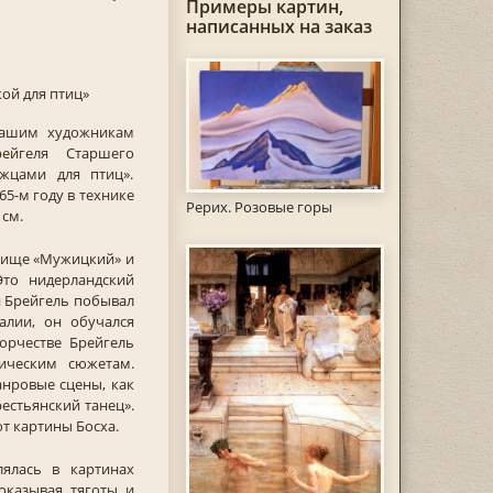
Примеры картин,
написанных на заказ
ой для птиц»
нашим художникам
ейгеля Старшего
жцами для птиц».
65-м году в технике
Рерих. Розовые горы
 см.
вище «Мужицкий» и
Это нидерландский
 Брейгель побывал
алии, он обучался
орчестве Брейгель
ическим сюжетам.
анровые сцены, как
рестьянский танец».
т картины Босха.
ялась в картинах
оказывая тяготы и