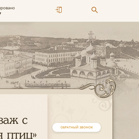
ировано
7
заж с
ОБРАТНЫЙ ЗВОНОК
 птиц»