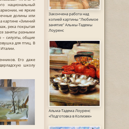
ого национальный
гармонии, не яркие
Закончена работа над
 речные долины или
копией картины "Любимое
 на картине «Зимний
занятие" Альмы-Тадемы
заж, река покрытая
Лоуренс
 все заняты разными
о – силуэты, общие
ловушка для птиц. В
 Италии.
енников. Его даже
дерладскую школу
Альма-Тадема Лоуренс
«Подготовка в Колизее»