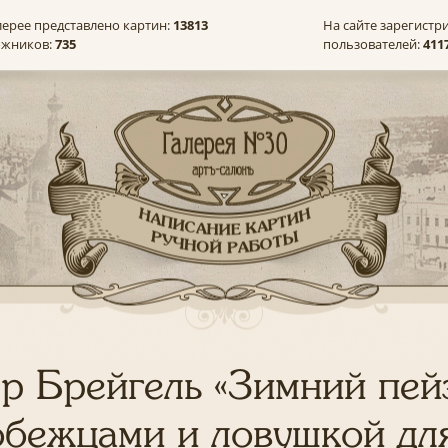
лерее представлено картин:
13813
На сайте зарегистр
ожников:
735
пользователей:
411
р Брейгель «Зимний пей
обежцами и ловушкой для