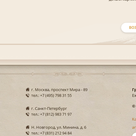
ВОЗ
г. Москва, проспект Мира - 89
Г
тел.: +7 (495) 798 31 55
Еж
©
г. Санкт-Петербург
тел.: +7 (812) 983 71 97
К
Н. Новгород, ул. Минина, д. 6
ar
тел.: +7 (831) 212 94 84