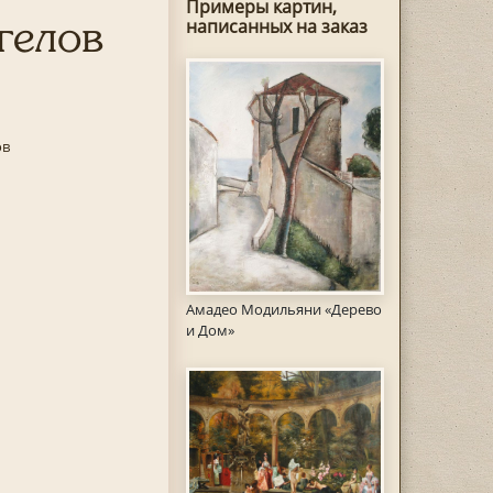
Примеры картин,
гелов
написанных на заказ
ов
Амадео Модильяни «Дерево
и Дом»