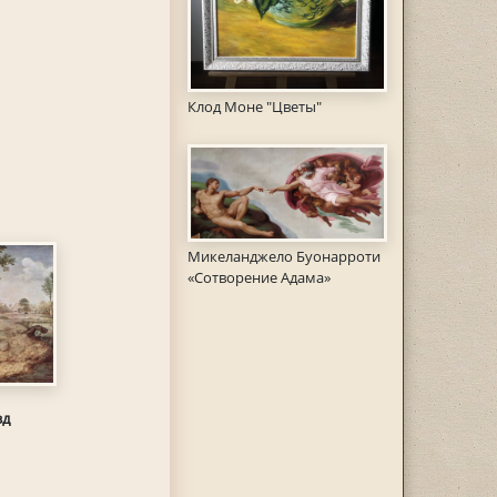
Клод Моне "Цветы"
Микеланджело Буонарроти
«Сотворение Адама»
зд