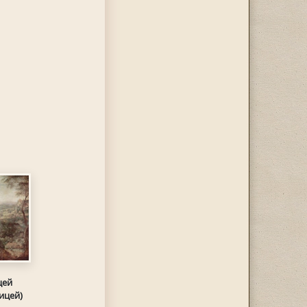
цей
ицей)