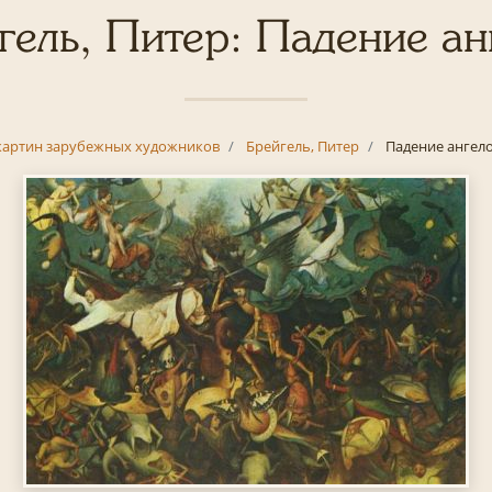
гель, Питер: Падение ан
картин зарубежных художников
Брейгель, Питер
Падение ангел