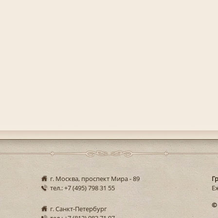
г. Москва, проспект Мира - 89
Г
тел.: +7 (495) 798 31 55
Еж
©
г. Санкт-Петербург
тел.: +7 (812) 983 71 97