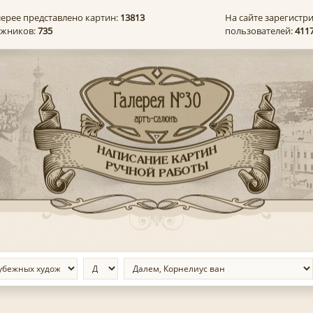
лерее представлено картин:
13813
На сайте зарегистр
ожников:
735
пользователей:
411