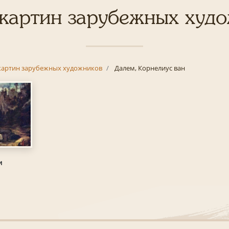
картин зарубежных худ
картин зарубежных художников
Далем, Корнелиус ван
и