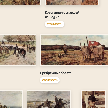
Крестьянин с упавшей
лошадью
СТОИМОСТЬ
Прибрежные болота
СТОИМОСТЬ