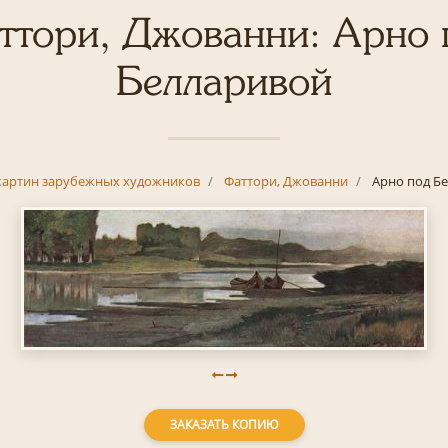
ттори, Джованни: Арно 
Белларивой
картин зарубежных художников
Фаттори, Джованни
Арно под Б
ЗАКАЗАТЬ КОПИЮ