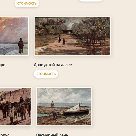
СТОИМОСТЬ
оре
Двое детей на аллее
СТОИМОСТЬ
орпус
Пасмурный день