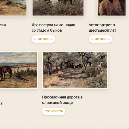
ляж
Два пастуха на лошадях
Автопортрет в
со стадом быков
шестьдесят лет
СТОИМОСТЬ
СТОИМОСТЬ
Просёлочная дорога в
гу
оливковой роще
СТОИМОСТЬ