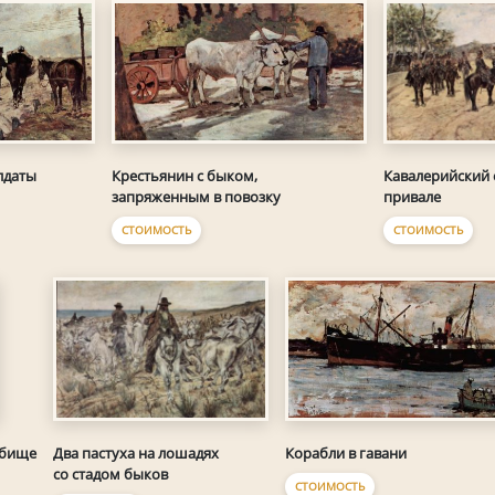
лдаты
Крестьянин с быком,
Кавалерийский 
запряженным в повозку
привале
СТОИМОСТЬ
СТОИМОСТЬ
Два пастуха на лошадях
Корабли в гавани
тбище
со стадом быков
СТОИМОСТЬ