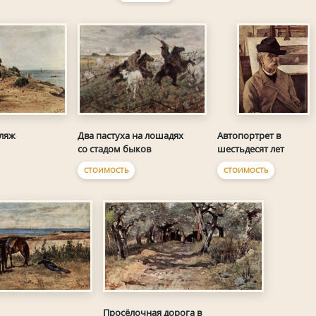
ляж
Два пастуха на лошадях
Автопортрет в
со стадом быков
шестьдесят лет
СТОИМОСТЬ
СТОИМОСТЬ
Просёлочная дорога в