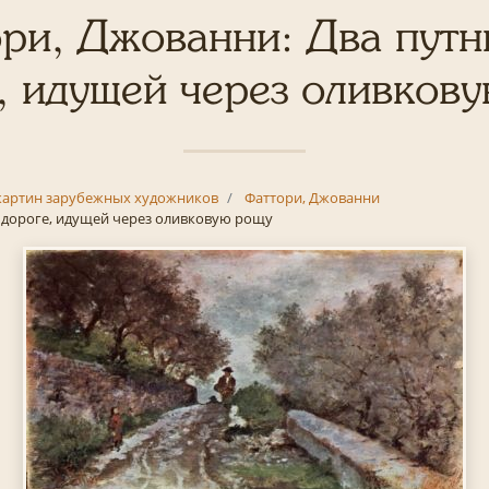
ри, Джованни: Два путн
, идущей через оливков
картин зарубежных художников
Фаттори, Джованни
 дороге, идущей через оливковую рощу