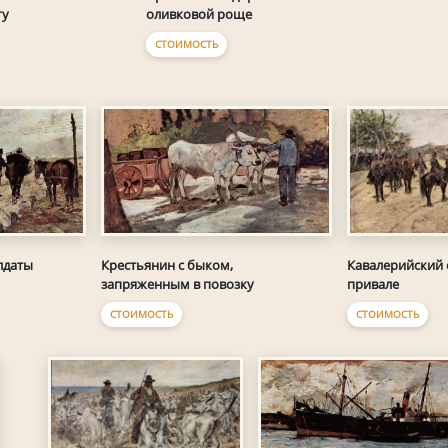
гу
оливковой роще
СТОИМОСТЬ
лдаты
Крестьянин с быком,
Кавалерийский 
запряженным в повозку
привале
СТОИМОСТЬ
СТОИМОСТЬ