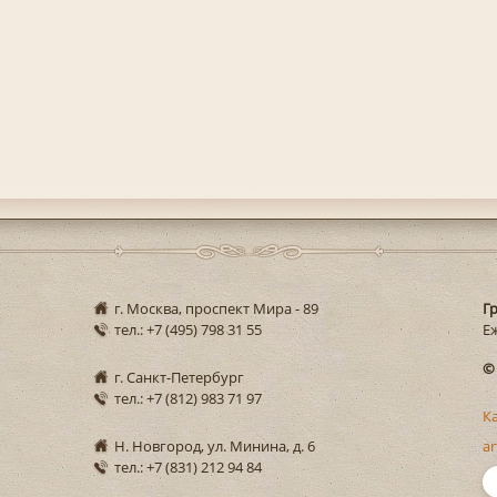
г. Москва, проспект Мира - 89
Г
тел.: +7 (495) 798 31 55
Еж
©
г. Санкт-Петербург
тел.: +7 (812) 983 71 97
К
Н. Новгород, ул. Минина, д. 6
ar
тел.: +7 (831) 212 94 84