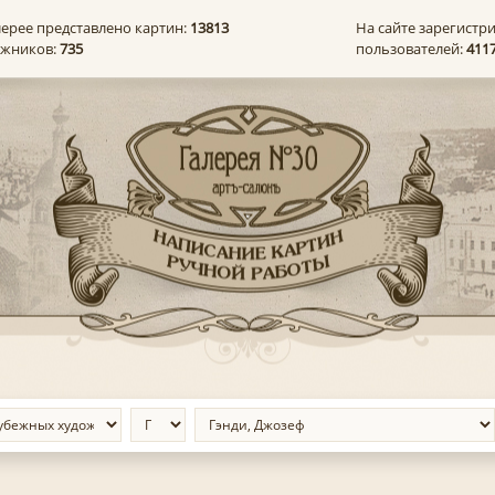
лерее представлено картин:
13813
На сайте зарегистр
ожников:
735
пользователей:
411