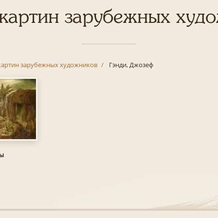
картин зарубежных худ
картин зарубежных художников
Гэнди, Джозеф
ры