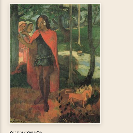
Колдун с Хива-Оа