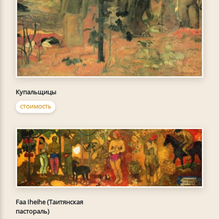
Купальщицы
СТОИМОСТЬ
Faa Iheihe (Таитянская
пастораль)