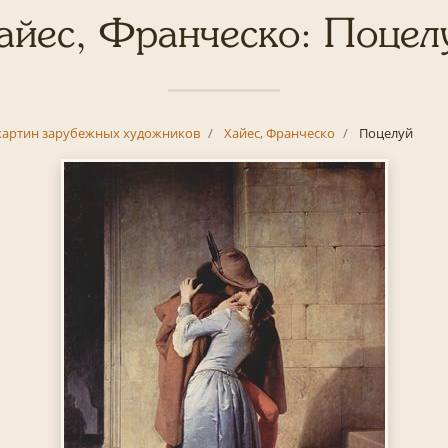
айес, Франческо: Поцел
картин зарубежных художников
Хайес, Франческо
Поцелуй