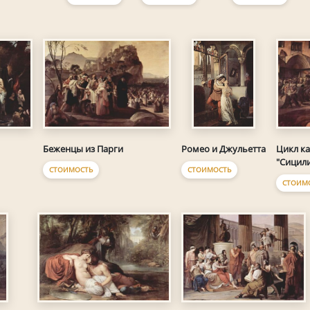
Беженцы из Парги
Цикл к
Ромео и Джульетта
"Сицили
СТОИМОСТЬ
СТОИМОСТЬ
СТОИМ