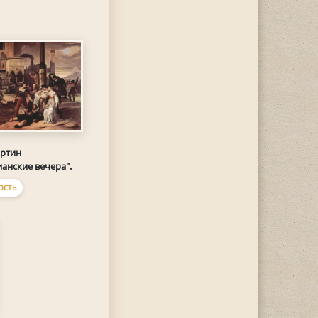
артин
анские вечера".
ОСТЬ