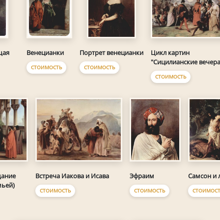
Венецианки
Цикл картин
щая
Портрет венецианки
"Сицилианские вечера
СТОИМОСТЬ
СТОИМОСТЬ
СТОИМОСТЬ
щание
Встреча Иакова и Исава
Эфраим
Самсон и 
мьей)
СТОИМОСТЬ
СТОИМОСТЬ
СТОИМОСТ