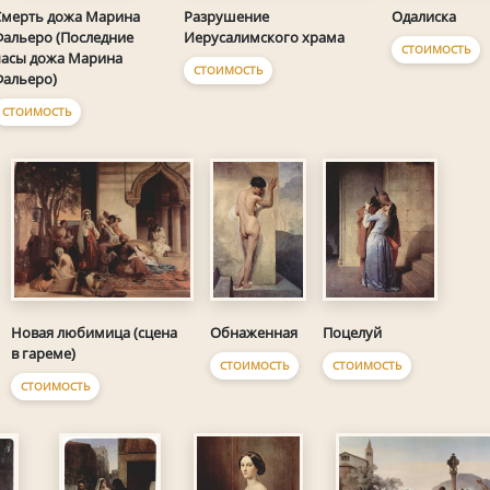
Разрушение
Одалиска
мерть дожа Марина
Иерусалимского храма
альеро (Последние
СТОИМОСТЬ
асы дожа Марина
СТОИМОСТЬ
альеро)
СТОИМОСТЬ
Обнаженная
Новая любимица (сцена
Поцелуй
в гареме)
СТОИМОСТЬ
СТОИМОСТЬ
СТОИМОСТЬ