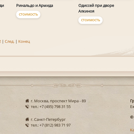
Ринальдо и Армида
Одиссей при дворе
ди
Алкиноя
СТОИМОСТЬ
СТОИМОСТЬ
2
|
След.
|
Конец
г. Москва, проспект Мира - 89
Г
тел.: +7 (495) 798 31 55
Еж
©
г. Санкт-Петербург
тел.: +7 (812) 983 71 97
К