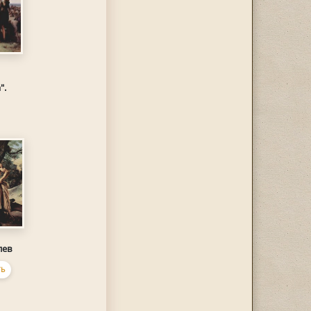
".
лев
Ь