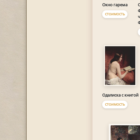
Окно гарема
С
Ф
СТОИМОСТЬ
ч
Ф
Одалиска с книгой
СТОИМОСТЬ