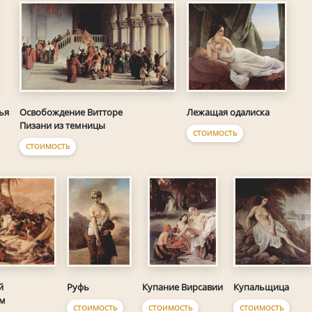
Освобождение Витторе
Лежащая одалиска
ья
Пизани из темницы
СТОИМОСТЬ
СТОИМОСТЬ
Руфь
й
Купальщица
Купание Вирсавии
им
СТОИМОСТЬ
СТОИМОСТЬ
СТОИМОСТЬ