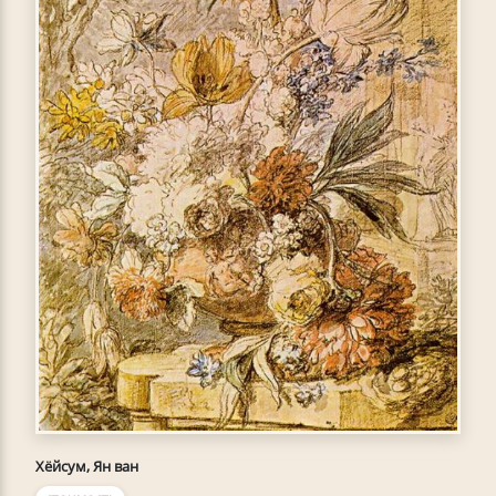
Хёйсум, Ян ван