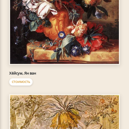
Хёйсум, Ян ван
СТОИМОСТЬ