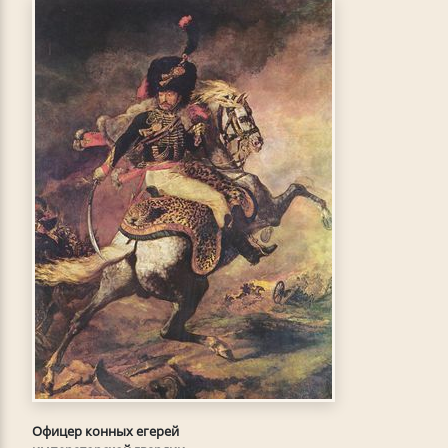
Офицер конных егерей