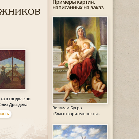
Примеры картин,
ожников
написанных на заказ
ка в гондоле по
близ Дрездена
Виллиам Бугро
«Благотворительность».
ОСТЬ