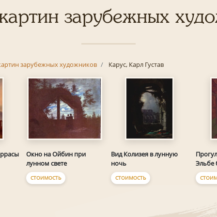
картин зарубежных худ
картин зарубежных художников
Карус, Карл Густав
еррасы
Окно на Ойбин при
Вид Колизея в лунную
Прогул
лунном свете
ночь
Эльбе 
СТОИМОСТЬ
СТОИМОСТЬ
СТОИМ