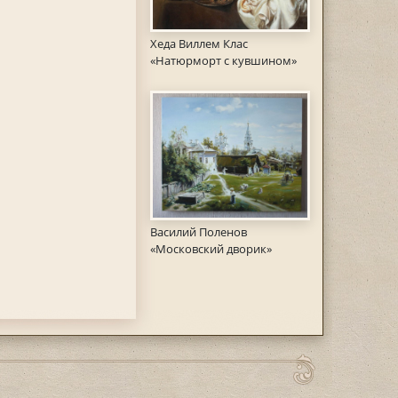
Хеда Виллем Клас
«Натюрморт с кувшином»
Василий Поленов
«Московский дворик»