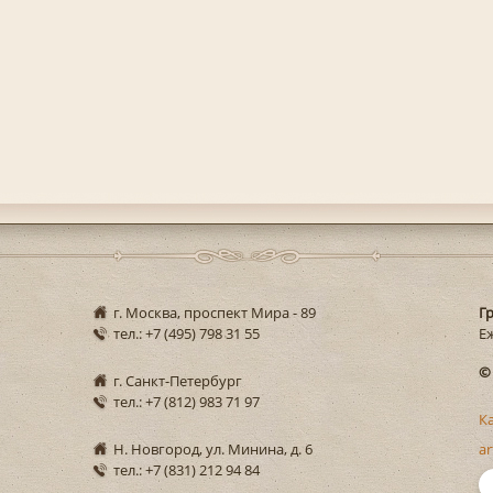
г. Москва, проспект Мира - 89
Г
тел.: +7 (495) 798 31 55
Еж
©
г. Санкт-Петербург
тел.: +7 (812) 983 71 97
К
Н. Новгород, ул. Минина, д. 6
ar
тел.: +7 (831) 212 94 84