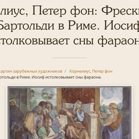
лиус, Петер фон: Фреск
Бартольди в Риме. Иоси
столковывает сны фараон
картин зарубежных художников
Корнелиус, Петер фон
ртольди в Риме. Иосиф истолковывает сны фараона.