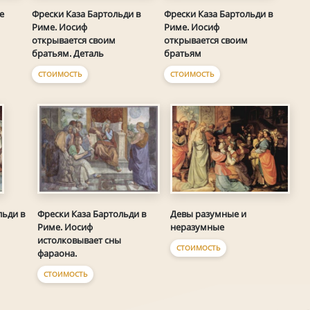
е
Фрески Каза Бартольди в
Фрески Каза Бартольди в
Риме. Иосиф
Риме. Иосиф
открывается своим
открывается своим
братьям. Деталь
братьям
СТОИМОСТЬ
СТОИМОСТЬ
Фрески Каза Бартольди в
Девы разумные и
льди в
Риме. Иосиф
неразумные
истолковывает сны
СТОИМОСТЬ
фараона.
СТОИМОСТЬ