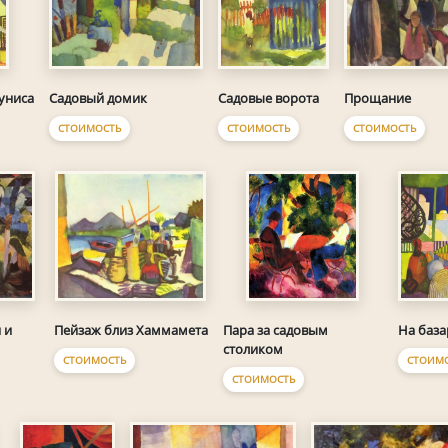
Садовый домик
Садовые ворота
Прощание
униса
СТОИМОСТЬ
СТОИМОСТЬ
СТОИМОСТЬ
На база
 и
Пейзаж близ Хаммамета
Пара за садовым
столиком
СТОИМ
СТОИМОСТЬ
СТОИМОСТЬ