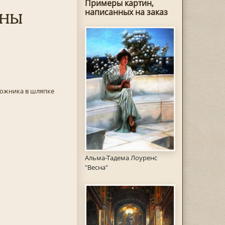
Примеры картин,
ены
написанных на заказ
ожника в шляпке
Альма-Тадема Лоуренс
"Весна"