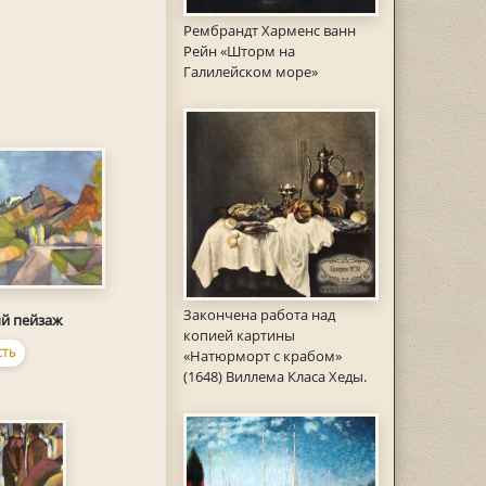
Рембрандт Харменс ванн
Рейн «Шторм на
Галилейском море»
Закончена работа над
й пейзаж
копией картины
ТЬ
«Натюрморт с крабом»
(1648) Виллема Класа Хеды.