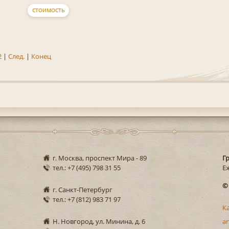
СТОИМОСТЬ
2
|
След.
|
Конец
г. Москва, проспект Мира - 89
Г
тел.: +7 (495) 798 31 55
Еж
©
г. Санкт-Петербург
тел.: +7 (812) 983 71 97
К
Н. Новгород, ул. Минина, д. 6
ar