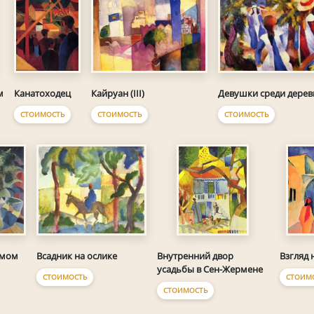
Канатоходец
Кайруан (III)
Девушки среди дерев
м
СТОИМОСТЬ
СТОИМОСТЬ
СТОИМОСТЬ
умом
Всадник на ослике
Внутренний двор
Взгляд 
усадьбы в Сен-Жермене
СТОИМОСТЬ
СТОИМ
СТОИМОСТЬ