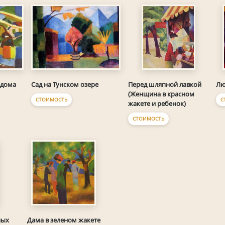
 дома
Сад на Тунском озере
Перед шляпной лавкой
Лю
(Женщина в красном
СТОИМОСТЬ
С
жакете и ребенок)
СТОИМОСТЬ
ных
Дама в зеленом жакете