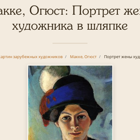
кке, Огюст: Портрет ж
художника в шляпке
картин зарубежных художников
Макке, Огюст
Портрет жены худ