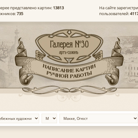
лерее представлено картин:
13813
На сайте зарегистр
ожников:
735
пользователей:
411