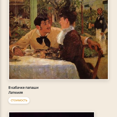
В кабачке папаши
Латюиля
СТОИМОСТЬ