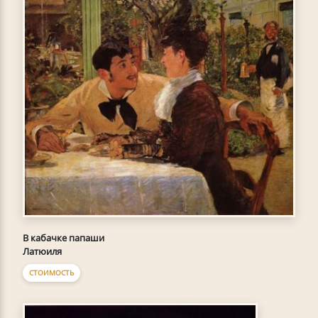
В кабачке папаши
Латюиля
СТОИМОСТЬ