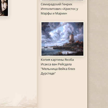
Семирадский Генрих
Ипполитович «Христос у
Марфы и Марии»
Копия картины Якоба
Исакса ван Рейсдала
"Мельница Вейка близ
Дурстеде"