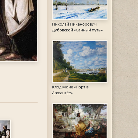
Николай Никанорович
Дубовской «Санный путь»
Клод Моне «Порт в
Аржантёе»