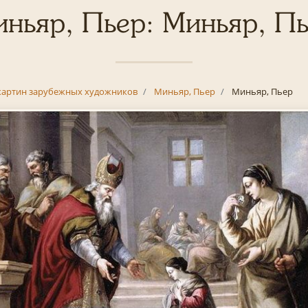
ньяр, Пьер: Миньяр, П
картин зарубежных художников
Миньяр, Пьер
Миньяр, Пьер