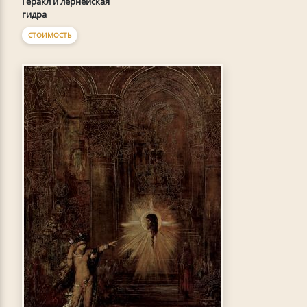
Геракл и лернейская
гидра
СТОИМОСТЬ