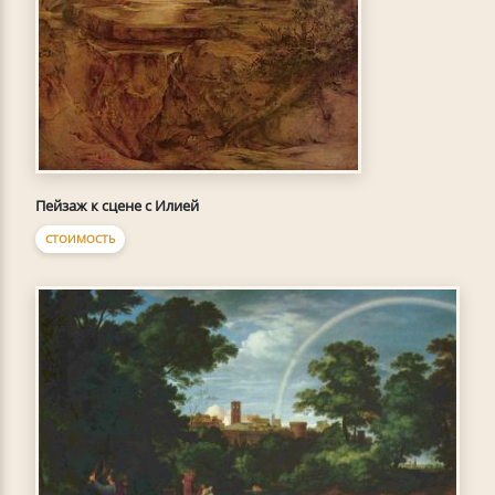
Пейзаж к сцене с Илией
СТОИМОСТЬ