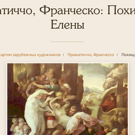
тиччо, Франческо: Пох
Елены
картин зарубежных художников
Приматиччо, Франческо
Похищ