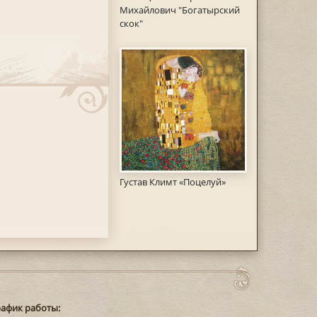
Михайлович "Богатырский
скок"
Густав Климт «Поцелуй»
рафик работы: