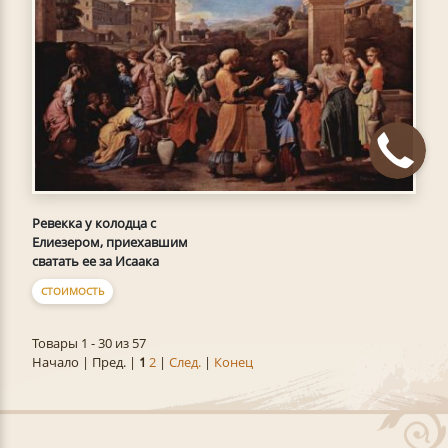
Ревекка у колодца с
Елиезером, приехавшим
сватать ее за Исаака
СТОИМОСТЬ
Товары 1 - 30 из 57
Начало | Пред. |
1
2
|
След.
|
Конец