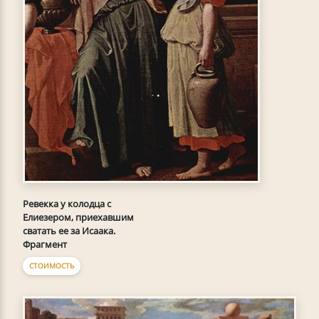
Ревекка у колодца с
Елиезером, приехавшим
сватать ее за Исаака.
Фрагмент
СТОИМОСТЬ