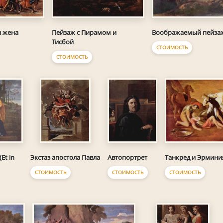
я жена
Пейзаж с Пирамом и
Воображаемый пейза
Тисбой
СТОИМОСТЬ
СТОИМОСТЬ
Et in
Автопортрет
Танкред и Эрмини
Экстаз апостола Павла
СТОИМОСТЬ
СТОИМОСТЬ
СТОИМОСТЬ