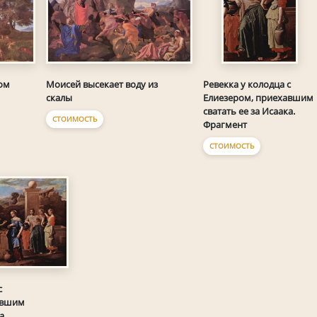
ом
Моисей высекает воду из
Ревекка у колодца с
скалы
Елиезером, приехавшим
сватать ее за Исаака.
СТОИМОСТЬ
Фрагмент
СТОИМОСТЬ
с
авшим
а