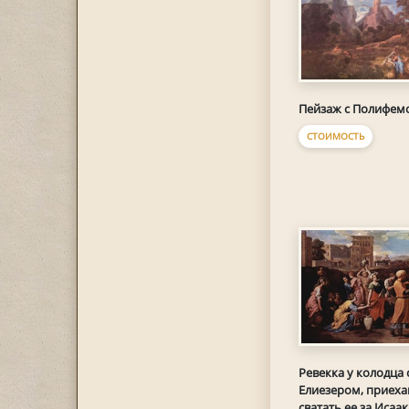
Пейзаж с Полифем
СТОИМОСТЬ
Ревекка у колодца 
Елиезером, приех
сватать ее за Исаак