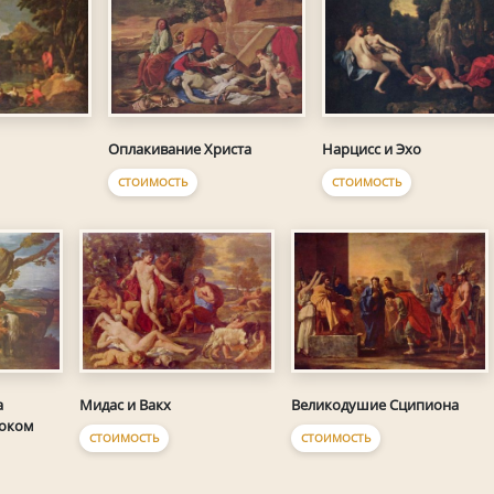
Оплакивание Христа
Нарцисс и Эхо
СТОИМОСТЬ
СТОИМОСТЬ
а
Мидас и Вакх
Великодушие Сципиона
локом
СТОИМОСТЬ
СТОИМОСТЬ