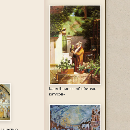
Карл Шпицвег «Любитель
катусов»
 с шестью