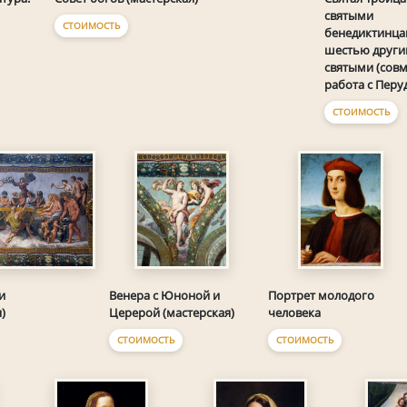
святыми
СТОИМОСТЬ
бенедиктинца
шестью друг
святыми (совм
работа с Перу
СТОИМОСТЬ
и
Венера с Юноной и
Портрет молодого
)
Церерой (мастерская)
человека
СТОИМОСТЬ
СТОИМОСТЬ