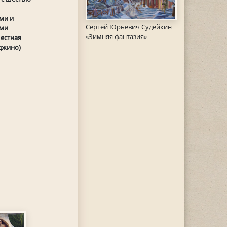
ми и
Сергей Юрьевич Судейкин
ими
«Зимняя фантазия»
естная
джино)