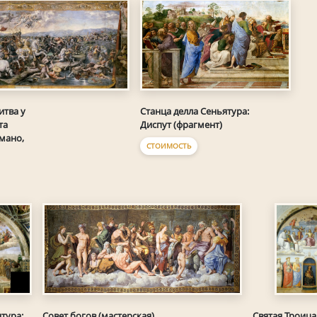
итва у
Станца делла Сеньятура:
та
Диспут (фрагмент)
мано,
СТОИМОСТЬ
тура:
Совет богов (мастерская)
Святая Троица