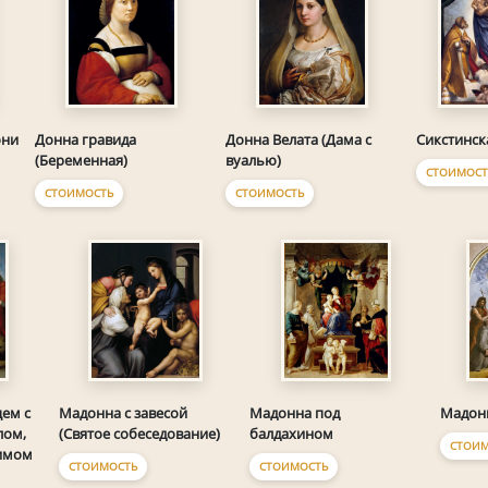
они
Донна гравида
Донна Велата (Дама с
Сикстинск
(Беременная)
вуалью)
СТОИМОСТ
СТОИМОСТЬ
СТОИМОСТЬ
ем с
Мадонна с завесой
Мадонна под
Мадон
лом,
(Святое собеседование)
балдахином
СТОИМ
нимом
СТОИМОСТЬ
СТОИМОСТЬ