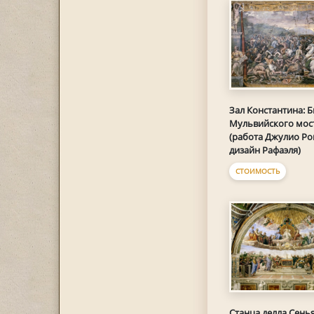
Зал Константина: Б
Мульвийского мос
(работа Джулио Ро
дизайн Рафаэля)
СТОИМОСТЬ
Станца делла Сенья