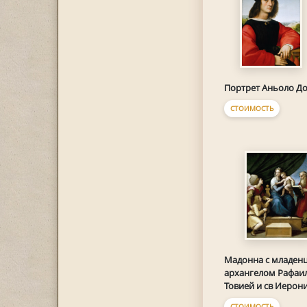
Портрет Аньоло Д
СТОИМОСТЬ
Мадонна с младенц
архангелом Рафаи
Товией и св Иеро
СТОИМОСТЬ