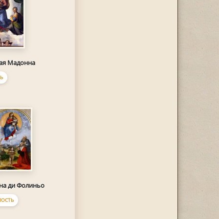
ая Мадонна
Ь
на ди Фолиньо
ОСТЬ