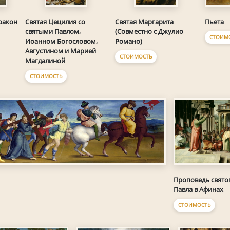
Пьета
ракон
Святая Цецилия со
Святая Маргарита
святыми Павлом,
(Совместно с Джулио
СТОИМ
Иоанном Богословом,
Романо)
Августином и Марией
СТОИМОСТЬ
Магдалиной
СТОИМОСТЬ
Проповедь свято
Павла в Афинах
СТОИМОСТЬ