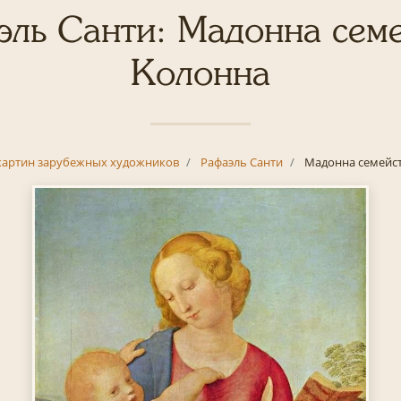
ль Санти: Мадонна сем
Колонна
картин зарубежных художников
Рафаэль Санти
Мадонна семейс