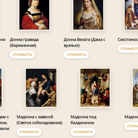
они
Донна гравида
Донна Велата (Дама с
Сикстинск
(Беременная)
вуалью)
СТОИМОСТ
СТОИМОСТЬ
СТОИМОСТЬ
ем с
Мадонна с завесой
Мадонна под
Мадон
лом,
(Святое собеседование)
балдахином
СТОИМ
нимом
СТОИМОСТЬ
СТОИМОСТЬ