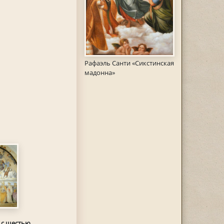
Рафаэль Санти «Сикстинская
мадонна»
 с шестью