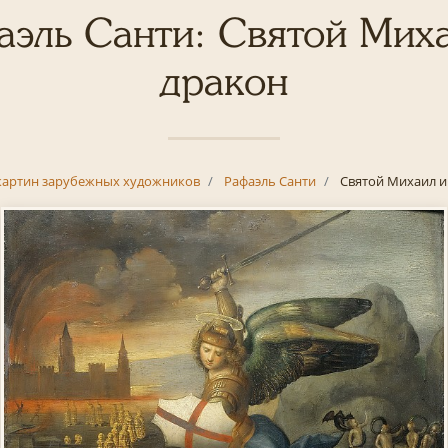
эль Санти: Святой Мих
дракон
картин зарубежных художников
Рафаэль Санти
Святой Михаил и