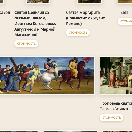
Пьета
ракон
Святая Цецилия со
Святая Маргарита
святыми Павлом,
(Совместно с Джулио
СТОИМ
Иоанном Богословом,
Романо)
Августином и Марией
СТОИМОСТЬ
Магдалиной
СТОИМОСТЬ
Проповедь свято
Павла в Афинах
СТОИМОСТЬ