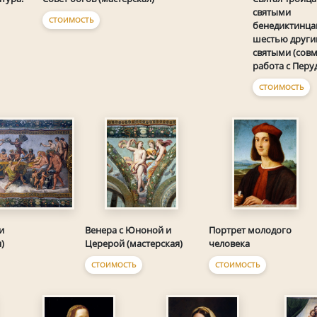
святыми
СТОИМОСТЬ
бенедиктинца
шестью друг
святыми (совм
работа с Перу
СТОИМОСТЬ
и
Венера с Юноной и
Портрет молодого
)
Церерой (мастерская)
человека
СТОИМОСТЬ
СТОИМОСТЬ