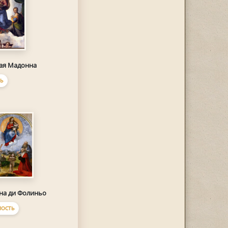
ая Мадонна
Ь
на ди Фолиньо
ОСТЬ