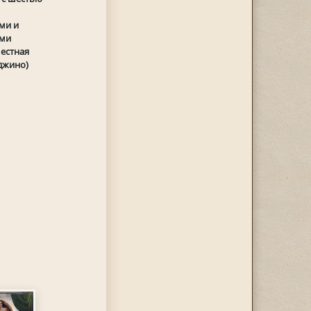
ми и
ими
естная
джино)