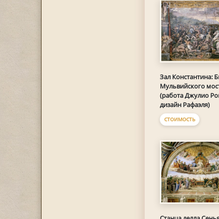
Зал Константина: Б
Мульвийского мос
(работа Джулио Ро
дизайн Рафаэля)
СТОИМОСТЬ
Станца делла Сенья