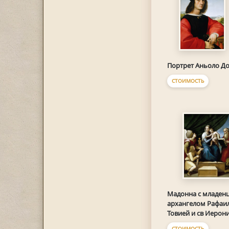
Портрет Аньоло Д
СТОИМОСТЬ
Мадонна с младенц
архангелом Рафаи
Товией и св Иеро
СТОИМОСТЬ