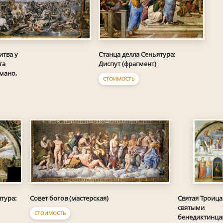
итва у
Станца делла Сеньятура:
та
Диспут (фрагмент)
мано,
СТОИМОСТЬ
тура:
Совет богов (мастерская)
Святая Троица
святыми
СТОИМОСТЬ
бенедиктинца