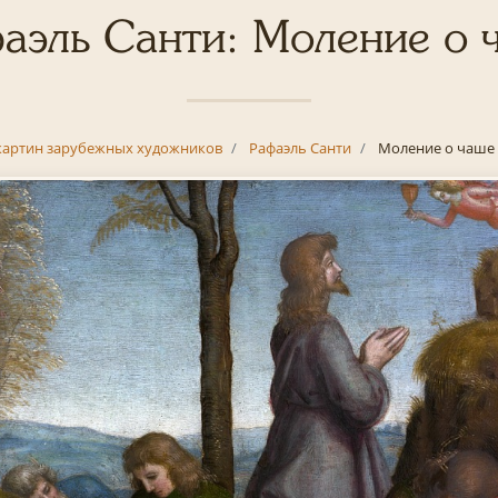
аэль Санти: Моление о 
картин зарубежных художников
Рафаэль Санти
Моление о чаше