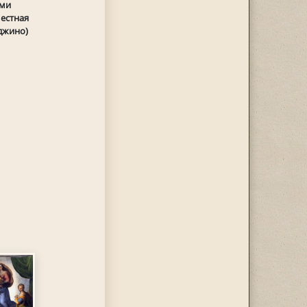
ими
естная
джино)