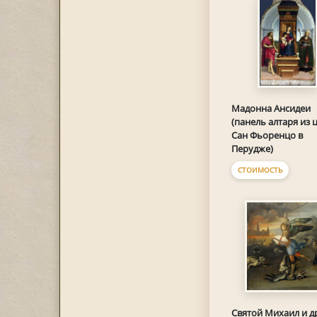
Мадонна Ансидеи
(панель алтаря из 
Сан Фьоренцо в
Перудже)
СТОИМОСТЬ
Святой Михаил и д