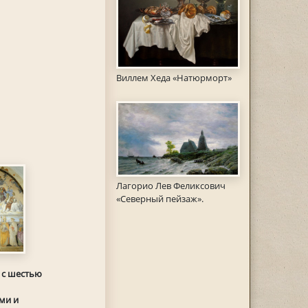
Виллем Хеда «Натюрморт»
Лагорио Лев Феликсович
«Северный пейзаж».
 с шестью
ми и