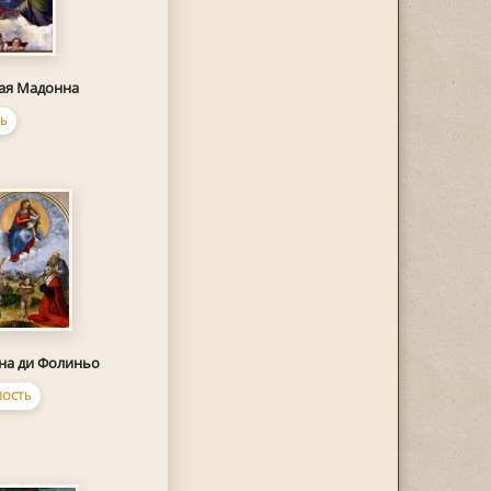
ая Мадонна
Ь
на ди Фолиньо
ОСТЬ