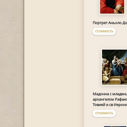
Портрет Аньоло Д
СТОИМОСТЬ
Мадонна с младенц
архангелом Рафаи
Товией и св Иеро
СТОИМОСТЬ