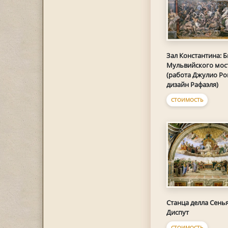
Зал Константина: Б
Мульвийского мос
(работа Джулио Ро
дизайн Рафаэля)
СТОИМОСТЬ
Станца делла Сенья
Диспут
СТОИМОСТЬ