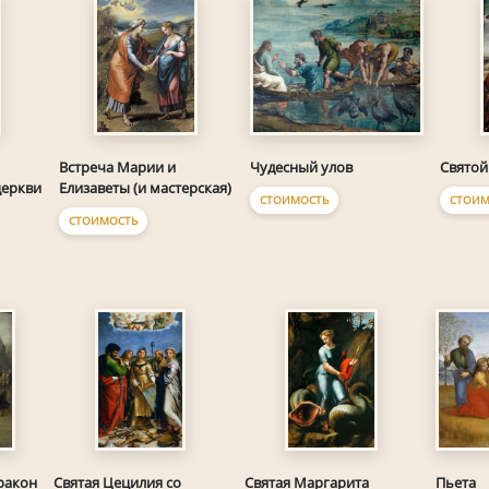
Чудесный улов
Встреча Марии и
Святой
церкви
Елизаветы (и мастерская)
СТОИМОСТЬ
СТОИМ
СТОИМОСТЬ
Пьета
ракон
Святая Цецилия со
Святая Маргарита