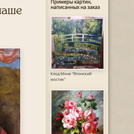
Примеры картин,
чаше
написанных на заказ
Клод Моне "Японский
мостик"