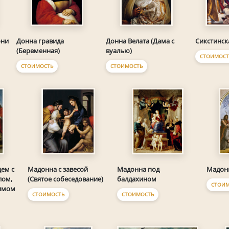
они
Донна гравида
Донна Велата (Дама с
Сикстинск
(Беременная)
вуалью)
СТОИМОСТ
СТОИМОСТЬ
СТОИМОСТЬ
ем с
Мадонна с завесой
Мадонна под
Мадон
лом,
(Святое собеседование)
балдахином
СТОИМ
нимом
СТОИМОСТЬ
СТОИМОСТЬ