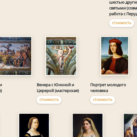
шестью друг
святыми (совм
работа с Перу
СТОИМОСТЬ
и
Венера с Юноной и
Портрет молодого
)
Церерой (мастерская)
человека
СТОИМОСТЬ
СТОИМОСТЬ