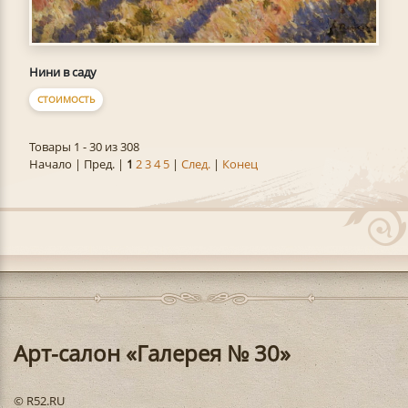
Нини в саду
СТОИМОСТЬ
Товары 1 - 30 из 308
Начало | Пред. |
1
2
3
4
5
|
След.
|
Конец
Арт-салон «Галерея № 30»
© R52.RU