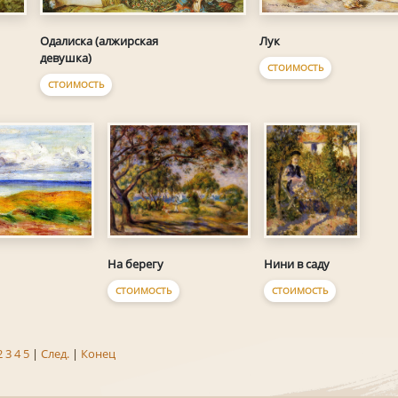
Одалиска (алжирская
Лук
девушка)
СТОИМОСТЬ
СТОИМОСТЬ
Нини в саду
На берегу
СТОИМОСТЬ
СТОИМОСТЬ
2
3
4
5
|
След.
|
Конец