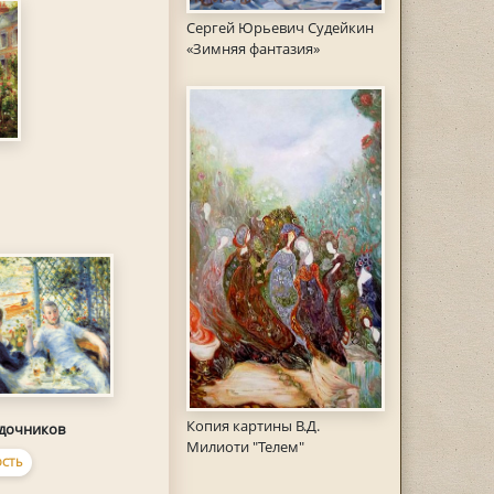
Сергей Юрьевич Судейкин
«Зимняя фантазия»
Копия картины В.Д.
одочников
Милиоти "Телем"
СТЬ