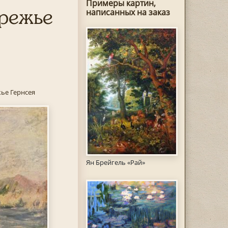
Примеры картин,
ережье
написанных на заказ
ье Гернсея
Ян Брейгель «Рай»