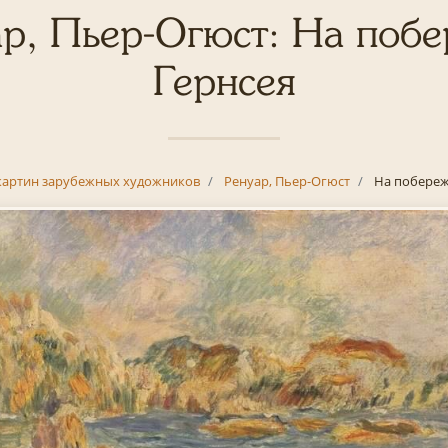
р, Пьер-Огюст: На поб
Гернсея
картин зарубежных художников
Ренуар, Пьер-Огюст
На побереж