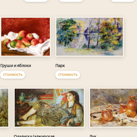
Груши и яблоки
Парк
СТОИМОСТЬ
СТОИМОСТЬ
Одалиска (алжирская
Лук