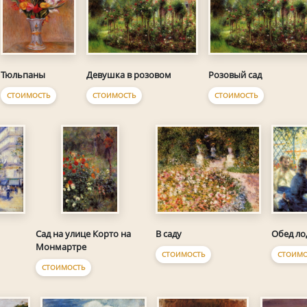
Тюльпаны
Девушка в розовом
Розовый сад
СТОИМОСТЬ
СТОИМОСТЬ
СТОИМОСТЬ
В саду
Обед л
Сад на улице Корто на
Монмартре
СТОИМОСТЬ
СТОИМО
СТОИМОСТЬ