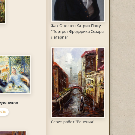
Жак Огюстен Катрин Пажу
"Портрет Фредерика Сезара
Лагарпа"
одочников
СТЬ
Серия работ "Венеция"