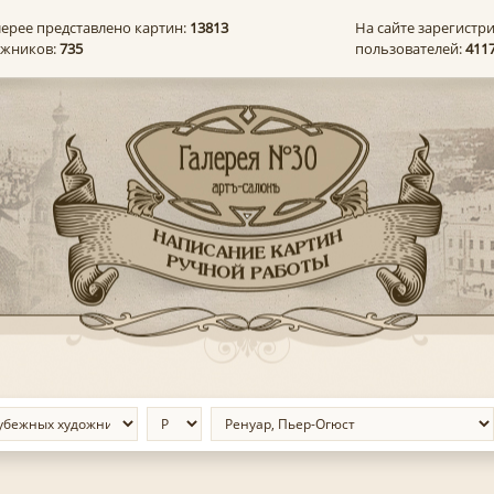
лерее представлено картин:
13813
На сайте зарегистр
ожников:
735
пользователей:
411