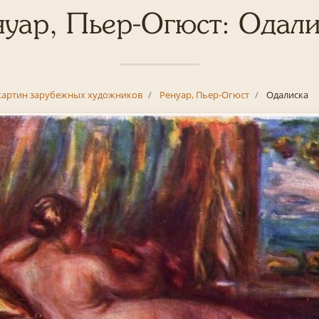
нуар, Пьер-Огюст: Одали
картин зарубежных художников
Ренуар, Пьер-Огюст
Одалиска