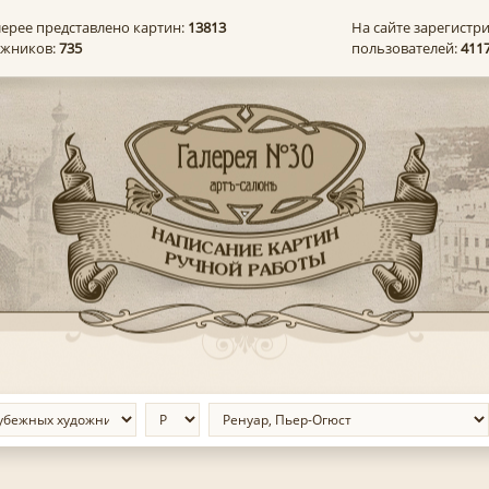
лерее представлено картин:
13813
На сайте зарегистр
ожников:
735
пользователей:
411