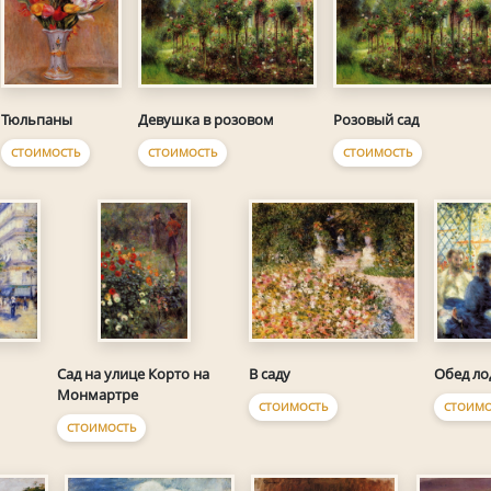
Тюльпаны
Девушка в розовом
Розовый сад
СТОИМОСТЬ
СТОИМОСТЬ
СТОИМОСТЬ
В саду
Обед л
Сад на улице Корто на
Монмартре
СТОИМОСТЬ
СТОИМО
СТОИМОСТЬ