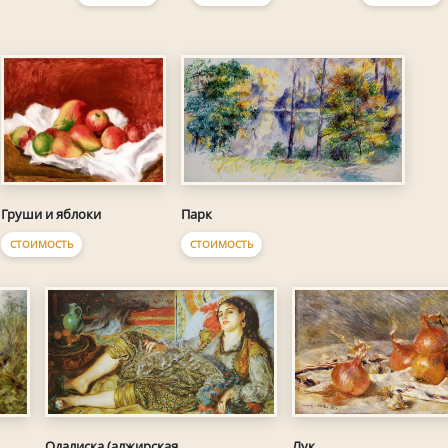
Груши и яблоки
Парк
СТОИМОСТЬ
СТОИМОСТЬ
Одалиска (алжирская
Лук