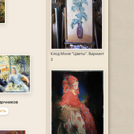
Клод Моне "Цветы". Вариант
3
одочников
СТЬ