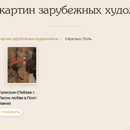
картин зарубежных худ
картин зарубежных художников
Серюзье, Поль
Талисман (Пейзаж с
Лесом любви в Понт-
Авене)
СТОИМОСТЬ