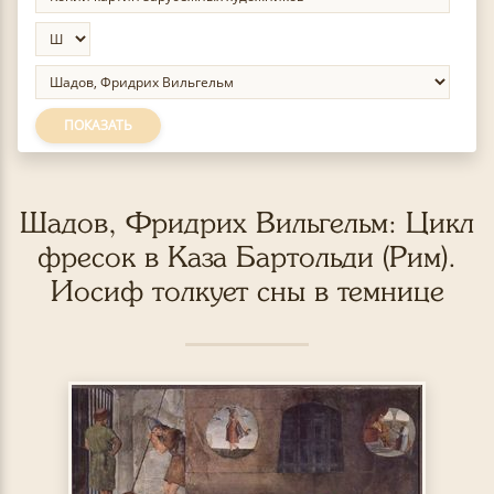
ПОКАЗАТЬ
Шадов, Фридрих Вильгельм: Цикл
фресок в Каза Бартольди (Рим).
Иосиф толкует сны в темнице