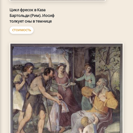
Цикл фресок в Каза
Бартольди (Рим). Иосиф
толкует сны в темнице
СТОИМОСТЬ