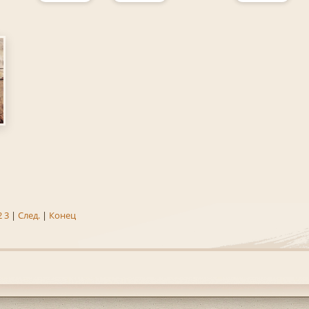
2
3
|
След.
|
Конец