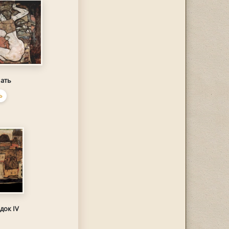
ать
Ь
док IV