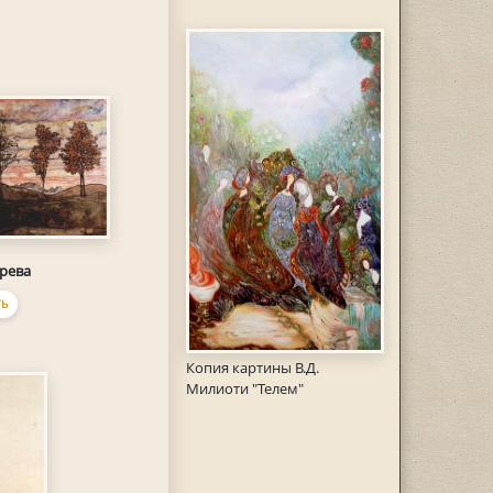
рева
Ь
Копия картины В.Д.
Милиоти "Телем"