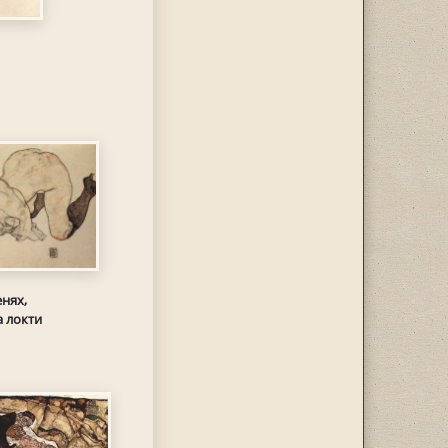
нях,
 локти