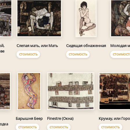
ой,
Слепая мать, или Мать
Молодая м
Сидящая обнаженная
ове
СТОИМОСТЬ
СТОИМОСТ
СТОИМОСТЬ
Finestre (Окна)
Крумау, или Горо
Барышня Беер
бодка
СТОИМОСТЬ
СТОИМОСТЬ
СТОИМОСТЬ