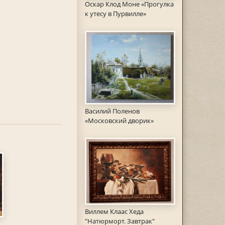
Оскар Клод Моне «Прогулка
к утесу в Пурвилле»
Василий Поленов
«Московский дворик»
Виллем Клаас Хеда
"Натюрморт. Завтрак"