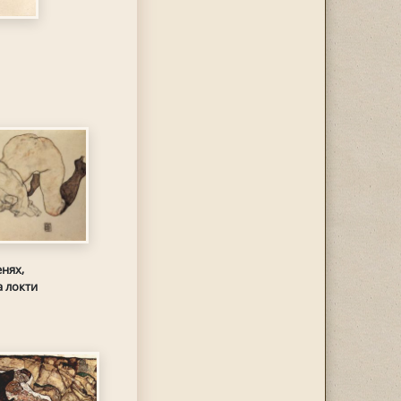
нях,
 локти