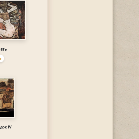
ать
Ь
док IV