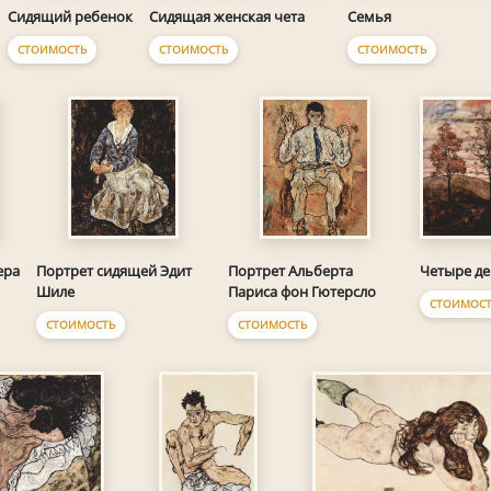
Семья
Сидящий ребенок
Сидящая женская чета
СТОИМОСТЬ
СТОИМОСТЬ
СТОИМОСТЬ
Четыре де
ера
Портрет сидящей Эдит
Портрет Альберта
Шиле
Париса фон Гютерсло
СТОИМОСТ
СТОИМОСТЬ
СТОИМОСТЬ