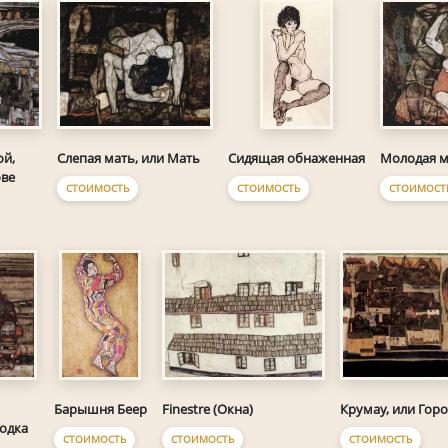
ой,
Слепая мать, или Мать
Молодая м
Сидящая обнаженная
ове
СТОИМОСТЬ
СТОИМОСТ
СТОИМОСТЬ
Finestre (Окна)
Крумау, или Горо
Барышня Беер
бодка
СТОИМОСТЬ
СТОИМОСТЬ
СТОИМОСТЬ