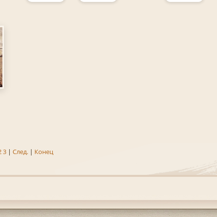
2
3
|
След.
|
Конец