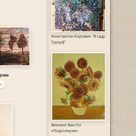
Константин Коровин "В саду.
Гурзуф"
рева
Ь
Винсент Ван Гог
«Подсолнухи»