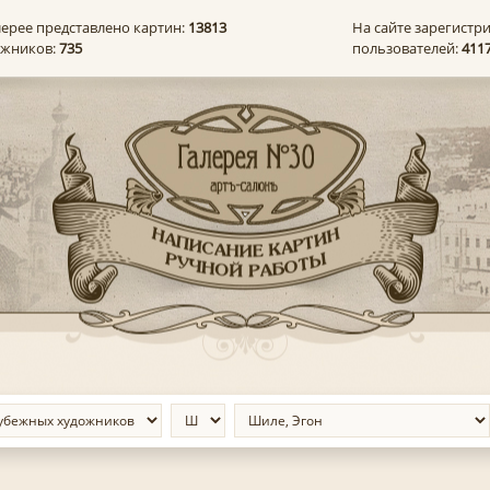
лерее представлено картин:
13813
На сайте зарегистр
ожников:
735
пользователей:
411