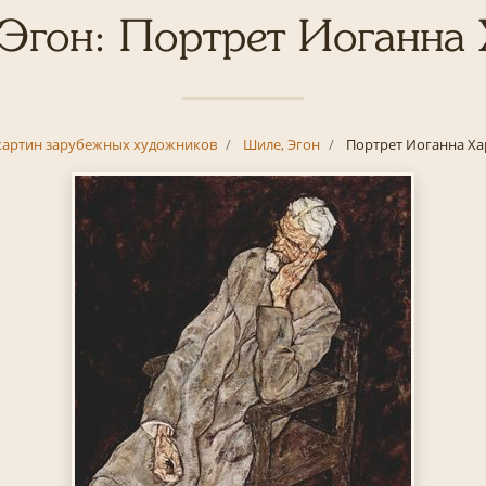
Эгон: Портрет Иоганна
картин зарубежных художников
Шиле, Эгон
Портрет Иоганна Ха